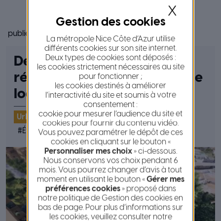
X
publié le 19 août 2025
La métropole Nice Côte d’Azur utilise
différents cookies sur son site internet.
Deux types de cookies sont déposés :
Déclaration de Projet :
les cookies strictement nécessaires au site
réalisation d’un collège et de
pour fonctionner ;
les cookies destinés à améliorer
logements à Gattières
l’interactivité du site et soumis à votre
consentement :
cookie pour mesurer l’audience du site et
Urbanisme
Publications et marchés
cookies pour fournir du contenu vidéo.
#
Évolution PLUm
#
Concertation publique
#
PLUm
Vous pouvez paramétrer le dépôt de ces
cookies en cliquant sur le bouton «
Personnaliser mes choix
» ci-dessous.
Nous conservons vos choix pendant 6
mois. Vous pourrez changer d’avis à tout
moment en utilisant le bouton «
Gérer mes
préférences cookies
» proposé dans
notre politique de Gestion des cookies en
bas de page. Pour plus d’informations sur
les cookies, veuillez consulter notre