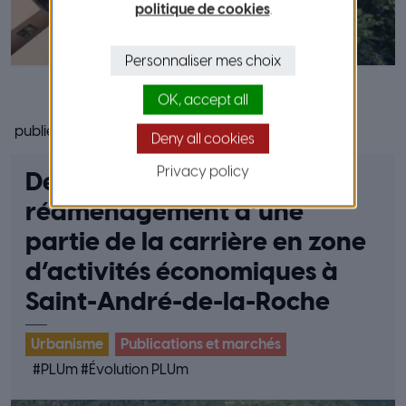
politique de cookies
.
Personnaliser mes choix
OK, accept all
publié le 30 juillet 2025
Deny all cookies
Privacy policy
Déclaration de Projet :
réaménagement d’une
partie de la carrière en zone
d’activités économiques à
Saint-André-de-la-Roche
Urbanisme
Publications et marchés
#
PLUm
#
Évolution PLUm