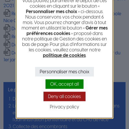
Vous pouvez paramétrer le dépôt de ces
2021
cookies en cliquant sur le bouton «
Personnaliser mes choix
» ci-dessous.
Recueil des tarifs des services publics de la Métropole
Nous conservons vos choix pendant 6
Nice Côte d’Azur – délibération du 9 avril 2021
mois. Vous pourrez changer d’avis à tout
moment en utilisant le bouton «
Gérer mes
Délibération n°21.35 du 10/10/2019
préférences cookies
» proposé dans
Recueil des tarifs 2020
notre politique de Gestion des cookies en
bas de page. Pour plus d’informations sur
Délibération n°2.40 du 23/07/2020
les cookies, veuillez consulter notre
Délibération du 10/10/2019 mise à jour à compter du
politique de cookies
.
1er janvier 2020
Personnaliser mes choix
OK, accept all
Le plus consulté en ce moment :
Deny all cookies
Démarches et fonctionnement des déchetteries
Lignes d’Azur : gratuité pour les personnes de 65 ans
Privacy policy
et plus, les personnels métropolitains de
l’administration pénitentiaire et du CHU de Nice
Collecte des encombrants