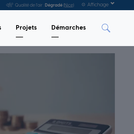
Affichage
Qualité de l'air :
Dégradé
(Nice)
s
Projets
Démarches