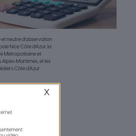
e et neutre d’observation
pole Nice Côte d’Azur, la
 Métropolitaine et
 Alpes-Maritimes, et les
biliers Côte d’Azur
X
aciliter la lisibilité de
d’informer le public.
ternet.
le des acteurs du
ue pour les particuliers,
nsentement :
 d’un logement à louer.
nu vidéo.