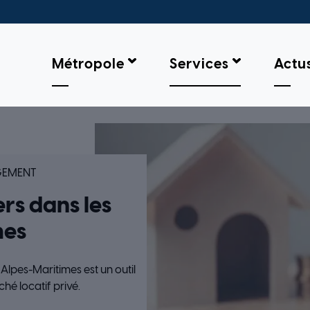
Métropole
Services
Actu
TOIRE DES LOYERS DANS LES ALPES-MARITIMES
GEMENT
ers dans les
mes
Alpes-Maritimes est un outil
hé locatif privé.