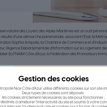
Observatoire des Loyers des Alpes-Maritimes est un outil pérenn
Il résulte d’une démarche partenariale, associant l’Etat, la Métro
ion Sophia Antipolis, la Chambre de Commerce et d’Industrie
Azur, l’Agence Départementale d’Information sur le Logement des
bilier (la FNAIM Côte d’Azur, la Fédération des Promoteurs Immo
ribuer à la connaissance du marché locatif du département et de f
r à la définition des politiques locales en matière d’habitat, et 
ropole Nice Côte d’Azur utilise différents cookies sur son site in
Deux types de cookies sont déposés :
s Loyers des Alpes-Maritimes présente
un intérêt pour l’ensemb
les cookies strictement nécessaires au site pour fonctionner ;
élus, les collectivités locales, les professionnels de l’immobilier, q
 destinés à améliorer l’interactivité du site et soumis à votre co
nvestisseurs, propriétaires-bailleurs, locataires ou en recherche
our mesurer l’audience du site et cookies pour fournir du conte