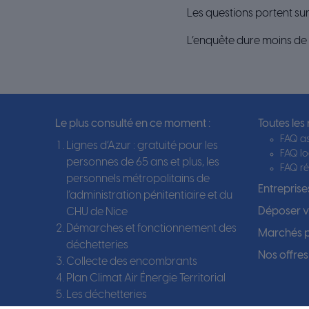
Les questions portent sur 
L’enquête dure moins de 
Le plus consulté en ce moment :
Toutes les
FAQ as
Lignes d’Azur : gratuité pour les
FAQ l
personnes de 65 ans et plus, les
FAQ ré
personnels métropolitains de
Entreprises
l’administration pénitentiaire et du
Déposer vo
CHU de Nice
Démarches et fonctionnement des
Marchés p
déchetteries
Nos offres
Collecte des encombrants
Plan Climat Air Énergie Territorial
Les déchetteries