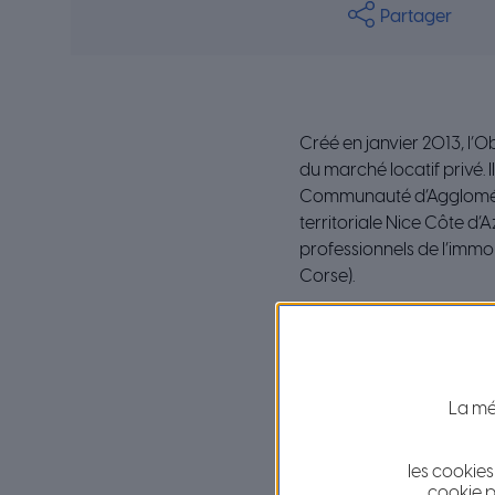
Partager
Créé en janvier 2013, l’
du marché locatif privé. 
Communauté d’Agglomérat
territoriale Nice Côte d’
professionnels de l’immo
Corse).
Ses missions
Ses missions sont de cont
son fonctionnement, d’aide
La mét
Ainsi, l’Observatoire de
logement
, tant pour les 
les cookies
que ces derniers soient i
cookie p