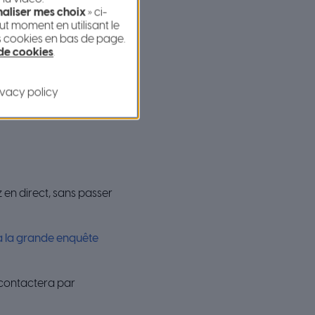
aliser mes choix
» ci-
e en place est partagée
t moment en utilisant le
s cookies en bas de page.
/privé (professionnels
 de cookies
.
e et d’offrir la
ivacy policy
 en direct, sans passer
 à la grande enquête
 contactera par