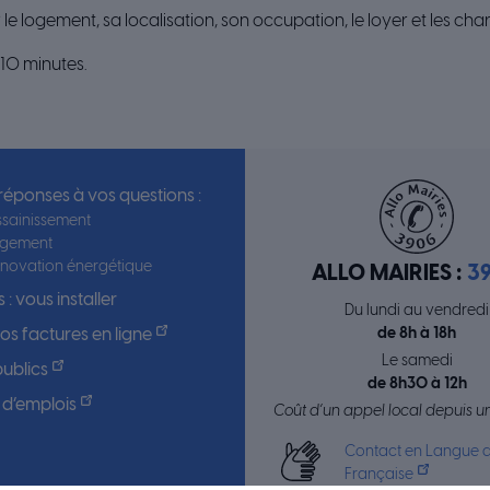
le logement, sa localisation, son occupation, le loyer et les cha
10 minutes.
 réponses à vos questions :
sainissement
ogement
novation énergétique
ALLO MAIRIES :
3
 : vous installer
Du lundi au vendredi
de 8h à 18h
s factures en ligne
Le samedi
ublics
de 8h30 à 12h
 d’emplois
Coût d’un appel local depuis un
Contact en Langue d
Française