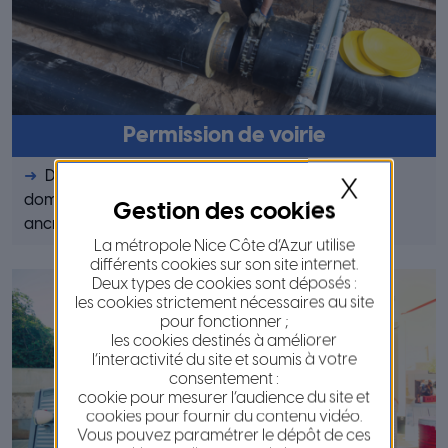
Permission de voirie
Demande pour occuper temporairement le
X
domaine public routier sur lequel votre matériel est
ancré dans le sol ou en surplomb fixe.
La métropole Nice Côte d’Azur utilise
différents cookies sur son site internet.
Deux types de cookies sont déposés :
les cookies strictement nécessaires au site
pour fonctionner ;
les cookies destinés à améliorer
l’interactivité du site et soumis à votre
consentement :
cookie pour mesurer l’audience du site et
cookies pour fournir du contenu vidéo.
Vous pouvez paramétrer le dépôt de ces