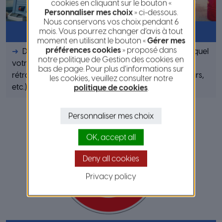
cookies en cliquant sur le bouton «
Personnaliser mes choix
» ci-dessous.
Nous conservons vos choix pendant 6
Permis de stationnement
mois. Vous pourrez changer d’avis à tout
moment en utilisant le bouton «
Gérer mes
préférences cookies
» proposé dans
Demande pour occuper le domaine public sur lequel
notre politique de Gestion des cookies en
votre matériel est posé sur le sol ou en surplomb
bas de page. Pour plus d’informations sur
rétractable (ex : food truck, buvette, stores enrouleurs,
les cookies, veuillez consulter notre
etc.)
politique de cookies
.
Personnaliser mes choix
OK, accept all
Deny all cookies
Privacy policy