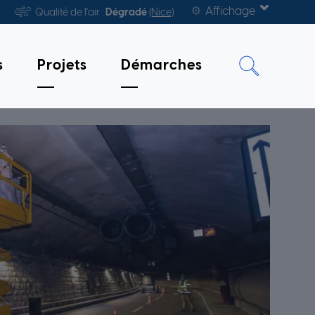
Affichage
Qualité de l'air :
Dégradé
(Nice)
s
Projets
Démarches