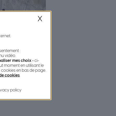
X
ternet.
nsentement :
nu vidéo.
aliser mes choix
» ci-
t moment en utilisant le
s cookies en bas de page.
 de cookies
.
ivacy policy
omenade du Paillon