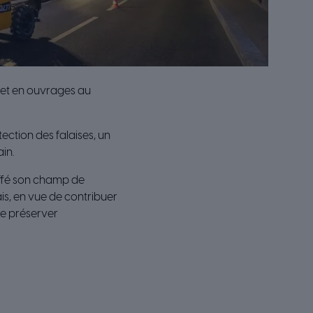
s et en ouvrages au
ection des falaises, un
in.
toffé son champ de
s, en vue de contribuer
de préserver