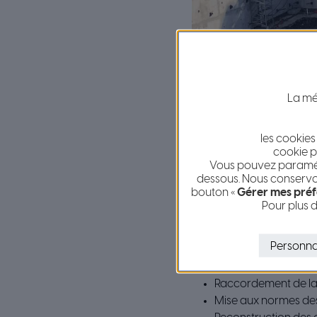
La mét
les cookies
cookie p
Vous pouvez paramétr
dessous. Nous conservon
bouton «
Gérer mes préf
Pour plus d
DES CHANTIERS ST
Personna
Démolition du TNN et
Raccordement de la 
Mise aux normes des