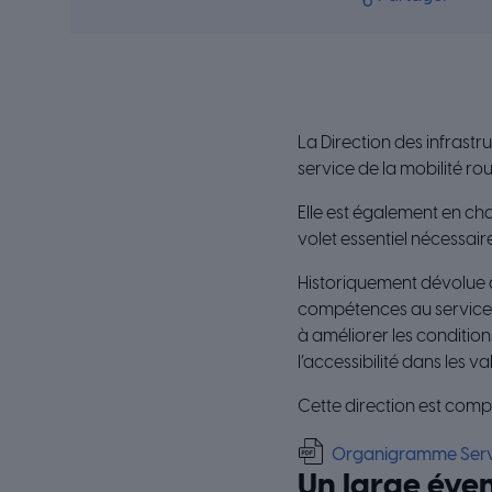
La Direction des infrastr
service de la mobilité rout
Elle est également en cha
volet essentiel nécessair
Historiquement dévolue à 
compétences au service 
à améliorer les conditio
l’accessibilité dans les val
Cette direction est comp
Organigramme Servic
Un large éven