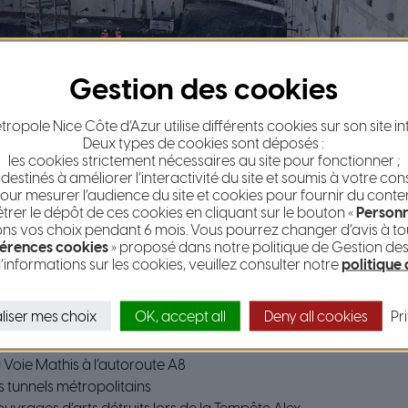
ropole Nice Côte d’Azur utilise différents cookies sur son site in
Deux types de cookies sont déposés :
les cookies strictement nécessaires au site pour fonctionner ;
 destinés à améliorer l’interactivité du site et soumis à votre co
our mesurer l’audience du site et cookies pour fournir du conte
er le dépôt de ces cookies en cliquant sur le bouton «
Personn
s vos choix pendant 6 mois. Vous pourrez changer d’avis à tou
érences cookies
» proposé dans notre politique de Gestion de
’informations sur les cookies, veuillez consulter notre
politique
RUCTURANTS ET STRATÉGIQUES
liser mes choix
OK, accept all
Deny all cookies
Pr
 du palais Acropolis dans le cadre de la prolongation de la Pr
Voie Mathis à l’autoroute A8
 tunnels métropolitains