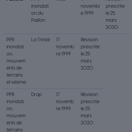
inondati
novembr
prescrite
on du
e 1999
le 25
Paillon
mars
2020
PPR
La Trinité
17
Révision
inondati
novemb
prescrite
on,
re 1999
le 25
mouvem
mars
ents de
2020
terrains
et séisme
PPR
Drap
17
Révision
inondati
novemb
prescrite
on,
re 1999
le 25
mouvem
mars
ents de
2020
terrains