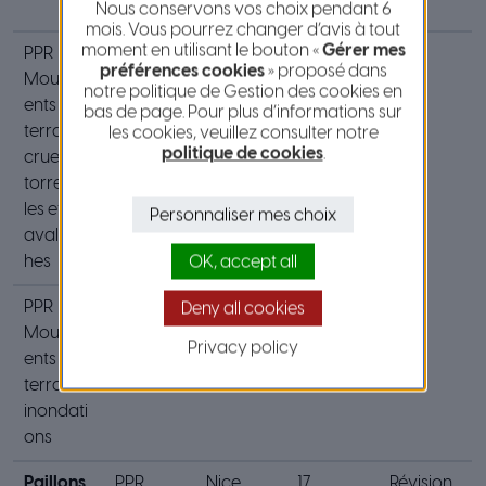
hes
Nous conservons vos choix pendant 6
mois. Vous pourrez changer d’avis à tout
moment en utilisant le bouton «
Gérer mes
PPR
Valdeblo
12 mars
préférences cookies
» proposé dans
Mouvem
re
2008
notre politique de Gestion des cookies en
ents de
bas de page. Pour plus d’informations sur
terrain,
les cookies, veuillez consulter notre
politique de cookies
.
crues
torrentiel
les et
Personnaliser mes choix
avalanc
hes
OK, accept all
PPR
Roquebill
26
Deny all cookies
Mouvem
ière
septemb
Privacy policy
ents de
re 2001
terrain et
inondati
ons
Paillons
PPR
Nice
17
Révision