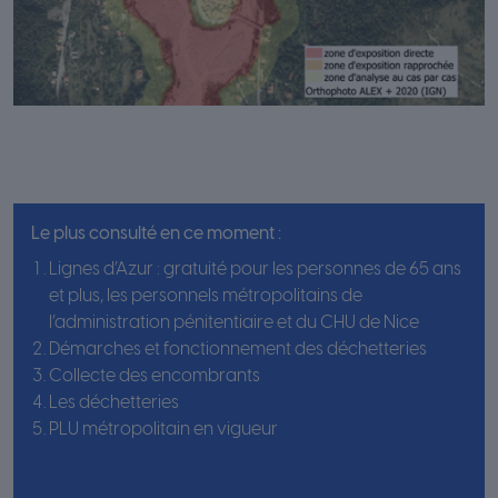
Le plus consulté en ce moment :
Lignes d’Azur : gratuité pour les personnes de 65 ans
et plus, les personnels métropolitains de
l’administration pénitentiaire et du CHU de Nice
Démarches et fonctionnement des déchetteries
Collecte des encombrants
Les déchetteries
PLU métropolitain en vigueur