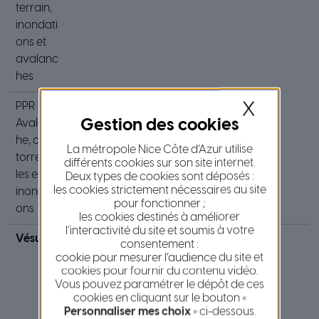
terrain,
inondati
ons et
avalanc
hes
X
PPR
Saint-
16 janvier
Avalanc
Dalmas-
2006
he, crues
le-
La métropole Nice Côte d’Azur utilise
torrentiel
Selvage
différents cookies sur son site internet.
les et
Deux types de cookies sont déposés :
les cookies strictement nécessaires au site
inondati
pour fonctionner ;
ons
les cookies destinés à améliorer
l’interactivité du site et soumis à votre
Vésubie
PPR
Saint-
28 mai
consentement :
Crues
Martin-
2010
cookie pour mesurer l’audience du site et
cookies pour fournir du contenu vidéo.
torrentiel
Vésubie
Vous pouvez paramétrer le dépôt de ces
les et
cookies en cliquant sur le bouton «
avalanc
Personnaliser mes choix
» ci-dessous.