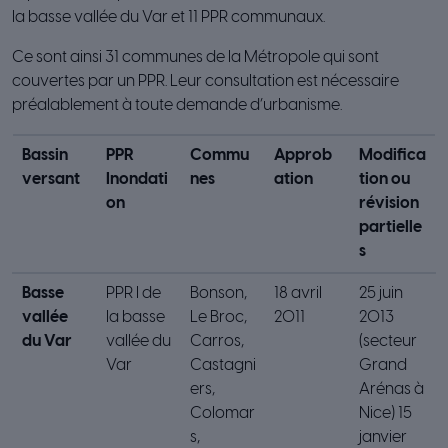
la basse vallée du Var et 11 PPR communaux.
Ce sont ainsi 31 communes de la Métropole qui sont
couvertes par un PPR. Leur consultation est nécessaire
préalablement à toute demande d’urbanisme.
Bassin
PPR
Commu
Approb
Modifica
versant
Inondati
nes
ation
tion ou
on
révision
partielle
s
Basse
PPR I de
Bonson,
18 avril
25 juin
vallée
la basse
Le Broc,
2011
2013
du Var
vallée du
Carros,
(secteur
Var
Castagni
Grand
ers,
Arénas à
Colomar
Nice) 15
s,
janvier