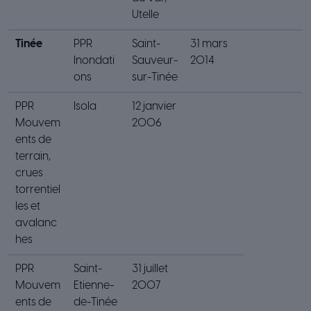
Utelle
Tinée
PPR
Saint-
31 mars
Inondati
Sauveur-
2014
ons
sur-Tinée
PPR
Isola
12 janvier
Mouvem
2006
ents de
terrain,
crues
torrentiel
les et
avalanc
hes
PPR
Saint-
31 juillet
Mouvem
Etienne-
2007
ents de
de-Tinée