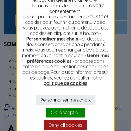
les cookies destinés à améliorer
l’interactivité du site et soumis à votre
consentement :
cookie pour mesurer l’audience du site et
cookies pour fournir du contenu vidéo.
Vous pouvez paramétrer le dépôt de ces
cookies en cliquant sur le bouton «
Personnaliser mes choix
» ci-dessous.
SOMMAIRE
Nous conservons vos choix pendant 6
mois. Vous pourrez changer d’avis à tout
Présentation de la Métropole Nice Côte d’Azur
moment en utilisant le bouton «
Gérer mes
Agir pour un territoire responsable et solidaire
préférences cookies
» proposé dans
notre politique de Gestion des cookies en
Améliorer la qualité de vie par des infrastructures
bas de page. Pour plus d’informations sur
optimales
les cookies, veuillez consulter notre
Agir pour la transition écologique
politique de cookies
.
Renforcer l’attractivité économique du territoire
Aménager le territoire durablement
Personnaliser mes choix
Rapport d’activités et développement durable 2024 –
OK, accept all
pdf 7Mo
Deny all cookies
A consulter