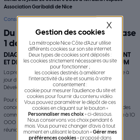
Association Garibaldi
de Nice
Consulter les documents
X
Du 2 mai au 22 juin 2023 : Phase
1 de la concertation
La métropole Nice Côte d’Azur utilise
différents cookies sur son site internet.
DIAGNOSTIC ET LE PROJET D’AMÉNAGEMENT
Deux types de cookies sont déposés :
les cookies strictement nécessaires au site
ET DE DÉVELOPPEMENT DURABLES DU PLUM
pour fonctionner ;
La première étape de la concertation porte sur la mise à
les cookies destinés à améliorer
l’interactivité du site et soumis à votre
jour du diagnostic et du Projet d’Aménagement et de
consentement :
Développement durables du PLU Métropolitain.
cookie pour mesurer l’audience du site et
cookies pour fournir du contenu vidéo.
Pour cette étape, il est prévu une réunion publique de
Vous pouvez paramétrer le dépôt de ces
concertation dans chaque commune. Sur le territoire des
cookies en cliquant sur le bouton «
Personnaliser mes choix
» ci-dessous.
communes dont la population est supérieure ou égale à 10
Nous conservons vos choix pendant 6
000 habitants, ce minima est porté à au moins deux
mois. Vous pourrez changer d’avis à tout
réunions publiques.
moment en utilisant le bouton «
Gérer mes
préférences cookies
» proposé dans