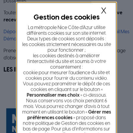
possibilités.
X
Toutes les demandes seront examinées, et
chaque élève
recevra une réponse (positive ou négative)
.
La métropole Nice Côte d’Azur utilise
Déposer une demande de stage d’observation | Portail Mes
différents cookies sur son site internet.
Deux types de cookies sont déposés :
Démarches (mesdemarches.nicecotedazur.org)
les cookies strictement nécessaires au site
pour fonctionner ;
Prenez les devants et facilitez la recherche de votre stage
les cookies destinés à améliorer
d’observation dès maintenant !
l’interactivité du site et soumis à votre
consentement :
LES INSTITUTIONS
cookie pour mesurer l’audience du site et
cookies pour fournir du contenu vidéo.
Vous pouvez paramétrer le dépôt de ces
cookies en cliquant sur le bouton «
Personnaliser mes choix
» ci-dessous.
Nous conservons vos choix pendant 6
mois. Vous pourrez changer d’avis à tout
moment en utilisant le bouton «
Gérer mes
préférences cookies
» proposé dans
notre politique de Gestion des cookies en
bas de page. Pour plus d’informations sur