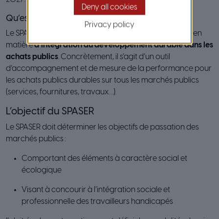
Deny all cookies
Qu’est-ce qu’un SPASER ?
Privacy policy
Le SPASER constitue la feuille de route des collectivités en
matière
d’intégration du développement durable dans les
achats publics
. Concrètement, il s’agit d’un outil
d’accompagnement et de mesure de la performance pour
les achats publics durables sur tous les marchés publics
(services, fournitures, travaux…).
L’objectif du SPASER
Le SPASER doit déterminer les objectifs de passation des
marchés publics :
Comportant des éléments à caractère social et
écologique
Visant à concourir à l’intégration sociale et
professionnelle des travailleurs handicapés