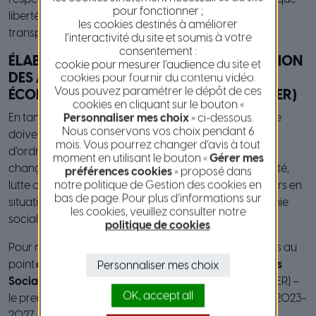
pour fonctionner ;
liberté d’accès, égalité de traitement des candidats,
les cookies destinés à améliorer
transparence des procédures.
l’interactivité du site et soumis à votre
consentement :
ÉLABORATION DES SCHÉMAS DE PROMOTION
cookie pour mesurer l’audience du site et
DES ACHATS PUBLICS SOCIALEMENT ET
cookies pour fournir du contenu vidéo.
Vous pouvez paramétrer le dépôt de ces
ÉCOLOGIQUEMENT RESPONSABLES (SPASER)
cookies en cliquant sur le bouton «
En tant que collectivités, la Ville de Nice et la Métropole
Personnaliser mes choix
» ci-dessous.
Nous conservons vos choix pendant 6
doivent faire face à de nombreuses problématiques
mois. Vous pourrez changer d’avis à tout
d’ordre environnemental, écologique et social :
moment en utilisant le bouton «
Gérer mes
changement climatique, préservation de la biodiversité,
préférences cookies
» proposé dans
notre politique de Gestion des cookies en
lutte contre les discriminations, inclusion des travailleurs en
bas de page. Pour plus d’informations sur
situation de handicap, développement d’une économie
les cookies, veuillez consulter notre
sociale et solidaire…
politique de cookies
.
Pour répondre efficacement à ces enjeux, elles ont mis au
point
deux Schémas de Promotion des Achats Publics
Personnaliser mes choix
Socialement et Écologiquement Responsables
(SPASER) –
OK, accept all
le premier en 2016, le second pour couvrir la période 2023-
2027.