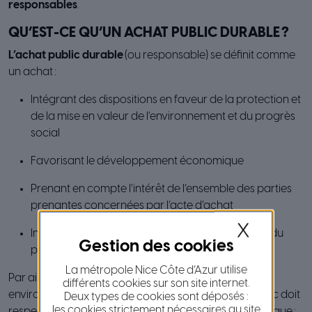
responsables
.
QU’EST-CE QU’UN ACHAT PUBLIC DURABLE ?
L’achat public durable
(ou responsable) se définit comme
un achat :
Intégrant des dispositions en faveur de la protection et
de la mise en valeur de l’environnement et du progrès
social
Favorisant le développement économique
Prenant en compte l’intérêt de l’ensemble des parties
prenantes concernées par l’acte d’achat
X
Incluant toutes les étapes du marché et de la vie du
produit (ou de la prestation)
La métropole Nice Côte d’Azur utilise
Par ailleurs, l’intégration des considérations
différents cookies sur son site internet.
environnementales ou sociales dans un marché public doit
Deux types de cookies sont déposés :
les cookies strictement nécessaires au site
respecter les grands principes de la commande publique :