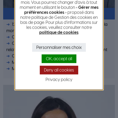
mois. Vous pourrez changer d’avis à tout
moment en utilisant le bouton «
Gérer mes
Antoine VÉRAN
préférences cookies
» proposé dans
notre politique de Gestion des cookies en
bas de page. Pour plus d’informations sur
12ème Vice-président délégué à l’agriculture et à la
les cookies, veuillez consulter notre
montagne
politique de cookies
.
Commission 2 – Foncier et urbanisme
Commission 3 – Aménagement du territoire et
Personnaliser mes choix
relations avec les intercommunalités du Département
Commission 9 – Agriculture et Montagne
OK, accept all
Membre du bureau métropolitain
Maire de Levens
Deny all cookies
Privacy policy