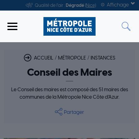
Aller au contenu
Aller au menu de navigation
Affichage
Qualité de l'air :
Dégradé
(Nice)
Navigation principale
CONSEIL DES MAIRES
ACCUEIL
MÉTROPOLE
INSTANCES
Conseil des Maires
Le Conseil des maires est composé des 51 maires des
communes de la Métropole Nice Côte d’Azur.
Partager