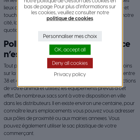
l’enlèvement des affiches et autres autocollants hors des
notre politique de Gestion des cookies en
bas de page. Pour plus d’informations sur
lieux autorisés. Ces actes d’incivisme défigurent la ville et
les cookies, veuillez consulter notre
touchent plus particulièrement le cœur historique de notre
politique de cookies
.
cité, la vieille ville, cible incessante des ” taggers ” au
quotidien.
Personnaliser mes choix
Pollution canine : “ramasser ce
OK, accept all
n’est pas s’abaisser”
Deny all cookies
Tout propriétaire canin laissant son chien faire ses besoins
sur la voie publique s’expose à une amende comprise entre
Privacy policy
38 et 450 euros en cas de récidive. Ramassez les déjections
de votre animal et utilisez les équipements prévus à cet
effet. De nombreux sacs sont à votre disposition en ville
dans les distributeurs. Il en existe environ une centaine, pour
connaître leurs emplacements vous pouvez vous adresser
aux pôles de proximité ou aux mairies annexes. Vous
pouvez également utiliser le sac plastique de votre
commerçant.