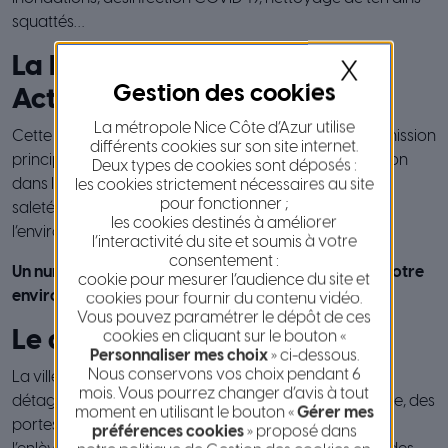
squattés…
La FRAP – La Force Rapide
X
Action Propreté
La métropole Nice Côte d’Azur utilise
Cette section de la Direction du Nettoiement, a pour mission
différents cookies sur son site internet.
principale de répondre à toute demande d’intervention
Deux types de cookies sont déposés :
dans les 2 heures afin de lutter efficacement contre la
les cookies strictement nécessaires au site
pour fonctionner ;
saleté, qui porte atteinte au cadre de vie et à
les cookies destinés à améliorer
l’environnement de notre ville.
l’interactivité du site et soumis à votre
consentement :
Un numéro gratuit pour signaler toute souillure de notre
cookie pour mesurer l’audience du site et
environnement : ALLO MAIRIE au 3906
cookies pour fournir du contenu vidéo.
Vous pouvez paramétrer le dépôt de ces
Le détaggage
cookies en cliquant sur le bouton «
Personnaliser mes choix
» ci-dessous.
Nous conservons vos choix pendant 6
La ville de Nice consacre un important budget au ”
mois. Vous pourrez changer d’avis à tout
détaggage ” des murs privés et publics de la commune, des
moment en utilisant le bouton «
Gérer mes
portes, rideaux fermetures, parois vitrées, ainsi qu’à
préférences cookies
» proposé dans