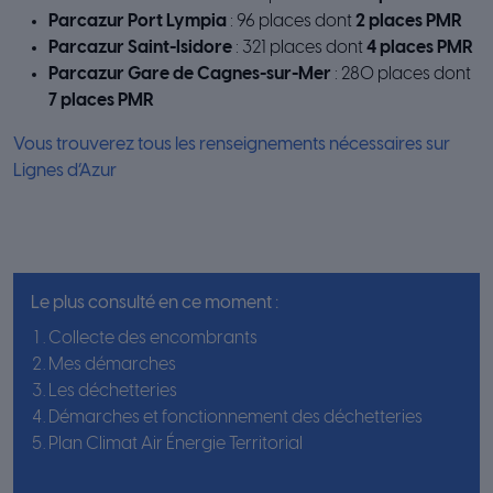
Parcazur Port Lympia
: 96 places dont
2 places PMR
Parcazur Saint-Isidore
: 321 places dont
4 places PMR
Parcazur Gare de Cagnes-sur-Mer
: 280 places dont
7 places PMR
Vous trouverez tous les renseignements nécessaires sur
Lignes d’Azur
Le plus consulté en ce moment :
Collecte des encombrants
Mes démarches
Les déchetteries
Démarches et fonctionnement des déchetteries
Plan Climat Air Énergie Territorial