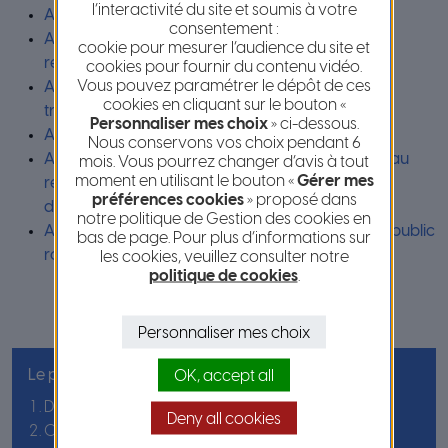
l’interactivité du site et soumis à votre
Annexe 10 : conditions d’exécution des tranchées
consentement :
Annexe 10-1 : guide des travaux à proximité des
cookie pour mesurer l’audience du site et
réseaux
cookies pour fournir du contenu vidéo.
Vous pouvez paramétrer le dépôt de ces
Annexe 10-2 : référence pour le remblayage des
cookies en cliquant sur le bouton «
tranchées
Personnaliser mes choix
» ci-dessous.
Annexe 10-3 : Graves et GNT de recyclage
Nous conservons vos choix pendant 6
Annexe 10-4 : Arrêté du 18 novembre 2011 relatif au
mois. Vous pourrez changer d’avis à tout
moment en utilisant le bouton «
Gérer mes
recyclage en technique routière des mâchefers
préférences cookies
» proposé dans
d’incinération de déchets non dangereux
notre politique de Gestion des cookies en
Annexe 11 : Police de la circulation sur le domaine public
bas de page. Pour plus d’informations sur
routier métropolitain
les cookies, veuillez consulter notre
politique de cookies
.
Personnaliser mes choix
Le plus consulté en ce moment :
OK, accept all
Démarches et fonctionnement des déchetteries
Deny all cookies
Collecte des encombrants