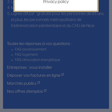
Privacy policy
Les déchetteries
Mes démarches
Lignes d’Azur : gratuité pour les personnes de 65 ans
et plus, les personnels métropolitains de
l’administration pénitentiaire et du CHU de Nice
Toutes les réponses à vos questions :
FAQ assainissement
FAQ logement
FAQ rénovation énergétique
Entreprises : vous installer
Déposer vos factures en ligne
Marchés publics
Nos offres d’emplois