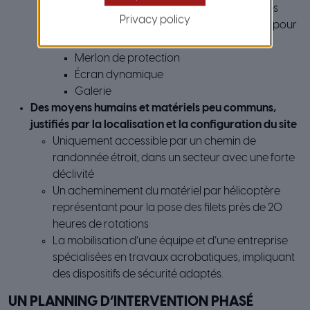
filets de protection posés) présentant des
Privacy policy
dimensions importantes, peu courantes pour
un tel ouvrage
Merlon de protection
Écran dynamique
Galerie
Des moyens humains et matériels peu communs,
justifiés par la localisation et la configuration du site
Uniquement accessible par un chemin de
randonnée étroit, dans un secteur avec une forte
déclivité
Un acheminement du matériel par hélicoptère
représentant pour la pose des filets près de 20
heures de rotations
La mobilisation d’une équipe et d’une entreprise
spécialisées en travaux acrobatiques, impliquant
des dispositifs de sécurité adaptés.
UN PLANNING D’INTERVENTION PHASÉ