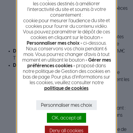
ainsi les risques de coupure de la voies
les cookies destinés à améliorer
tout en prenant en compte la présence d’espèces
l’interactivité du site et soumis à votre
consentement :
protégées pour lesquelles des périmètres de
cookie pour mesurer l’audience du site et
protection ont été instaurés,
cookies pour fournir du contenu vidéo.
de réaliser les travaux tout en maintenant la
Vous pouvez paramétrer le dépôt de ces
circulation, et en tenant compte des contraintes
cookies en cliquant sur le bouton «
Personnaliser mes choix
» ci-dessous.
météorologiques de ce secteur de montagne
Nous conservons vos choix pendant 6
De son coût
: à savoir un investissement de 4,230 M€
mois. Vous pourrez changer d’avis à tout
TTC
moment en utilisant le bouton «
Gérer mes
De ses modalités de mise en œuvre
préférences cookies
» proposé dans
notre politique de Gestion des cookies en
Un chantier se déployant sur près de 4 ans, de
bas de page. Pour plus d’informations sur
2019 à 2023, afin de sécuriser progressivement les
les cookies, veuillez consulter notre
zones identifiées
politique de cookies
.
La nécessité de mettre en œuvre
progressivement ou concomitamment une
Personnaliser mes choix
pluralité de procédés techniques se complétant :
Avaloirs (ou « filets pendus » implantés dans
OK, accept all
chaque vallon soit 120 mètres linéaires
d’ancrage réalisés et 3200 m² de surface de
Deny all cookies