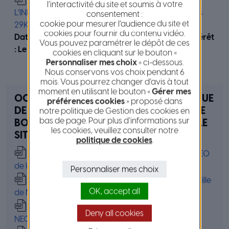
Simulation redevance – site du HUB DE
l’interactivité du site et soumis à votre
L’INNOVATION de la Métropole Nice Côte d’Azur | xls
consentement :
cookie pour mesurer l’audience du site et
29Ko
cookies pour fournir du contenu vidéo.
Date limite de réception de la manifestation d’intérêt
Vous pouvez paramétrer le dépôt de ces
:
Le vendredi 10 juillet 2026 à 14h
cookies en cliquant sur le bouton «
Personnaliser mes choix
» ci-dessous.
Nous conservons vos choix pendant 6
mois. Vous pourrez changer d’avis à tout
moment en utilisant le bouton «
Gérer mes
OCCUPATION DU DOMAINE PUBLIC EN VUE
préférences cookies
» proposé dans
DE L’EXPLOITATION DE DISTRIBUTEURS DE
notre politique de Gestion des cookies en
bas de page. Pour plus d’informations sur
BOISSONS CHAUDES ET FROIDES POUR LE
les cookies, veuillez consulter notre
SITE DU NEO DE LA VILLE DE NICE
politique de cookies
.
Avis d’appel public a la concurrence – site du NEO
de la Ville de Nice | 161Ko
Personnaliser mes choix
Règlement de consultation – site du NEO de la Ville
OK, accept all
de Nice | 189Ko
Convention valant cahier des charges – site du
Deny all cookies
NEO de la Ville de Nice | 215Ko