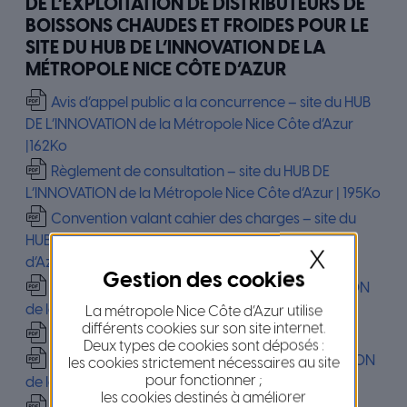
DE L’EXPLOITATION DE DISTRIBUTEURS DE
BOISSONS CHAUDES ET FROIDES POUR LE
SITE DU HUB DE L’INNOVATION DE LA
MÉTROPOLE NICE CÔTE D’AZUR
Avis d’appel public a la concurrence – site du HUB
DE L’INNOVATION de la Métropole Nice Côte d’Azur
|162Ko
Règlement de consultation – site du HUB DE
L’INNOVATION de la Métropole Nice Côte d’Azur | 195Ko
Convention valant cahier des charges – site du
HUB DE L’INNOVATION de la Métropole Nice Côte
X
d’Azur | 222Ko
Offre du Candidat – site du HUB DE L’INNOVATION
de la Métropole Nice Côte d’Azur | 141Ko
La métropole Nice Côte d’Azur utilise
différents cookies sur son site internet.
Lettre de candidature – DC1
Deux types de cookies sont déposés :
Simulation produits – site du HUB DE L’INNOVATION
les cookies strictement nécessaires au site
pour fonctionner ;
de la Métropole Nice Côte d’Azur | xls 46ko
les cookies destinés à améliorer