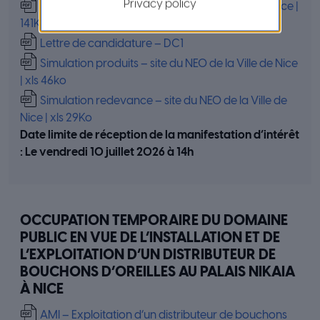
Privacy policy
Offre du Candidat – site du NEO de la Ville de Nice |
141Ko
Lettre de candidature – DC1
Simulation produits – site du NEO de la Ville de Nice
| xls 46ko
Simulation redevance – site du NEO de la Ville de
Nice | xls 29Ko
Date limite de réception de la manifestation d’intérêt
:
Le vendredi 10 juillet 2026 à 14h
OCCUPATION TEMPORAIRE DU DOMAINE
PUBLIC EN VUE DE L’INSTALLATION ET DE
L’EXPLOITATION D’UN DISTRIBUTEUR DE
BOUCHONS D’OREILLES AU PALAIS NIKAIA
À NICE
AMI – Exploitation d’un distributeur de bouchons