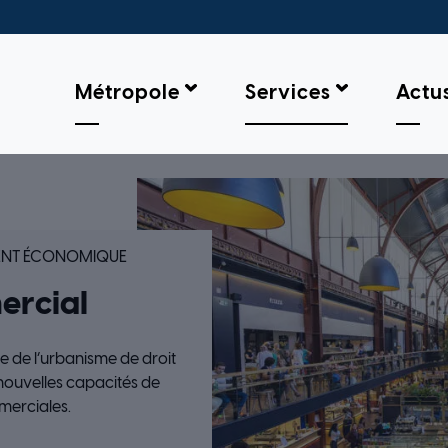
Métropole
Services
Actu
ME COMMERCIAL
ENT ÉCONOMIQUE
ercial
e de l’urbanisme de droit
e nouvelles capacités de
merciales.