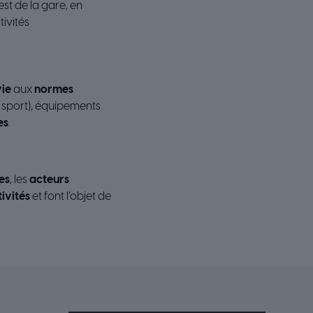
’est de la gare, en
ivités
vie
aux
normes
 sport), équipements
es
.
es
, les
acteurs
ivités
et font l’objet de