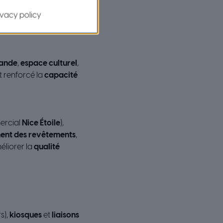
ment de la maison
et
ivacy policy
, la
circulation interne
et
gés dans ce cadre.
hande
,
espace culturel
,
t renforcé la
capacité
ercial
Nice Étoile
),
nt des revêtements
,
méliorer la
qualité
s),
kiosques
et
liaisons