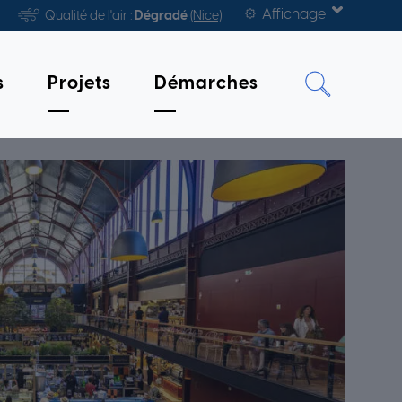
Affichage
Qualité de l'air :
Dégradé
(Nice)
s
Projets
Démarches