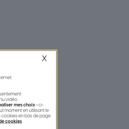
X
ion paysagère).
ternet.
utier et les transports
nsentement :
onnements
en capacité.
nu vidéo.
cation de l’offre
et
aliser mes choix
» ci-
t moment en utilisant le
s cookies en bas de page.
 de cookies
.