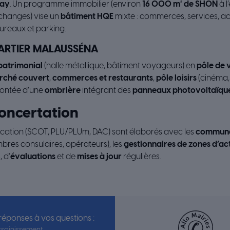
ay
. Un programme immobilier (environ
16 000 m² de SHON
à l
changes) vise un
bâtiment HQE
mixte : commerces, services, act
bureaux et parking.
UARTIER MALAUSSÉNA
 patrimonial
(halle métallique, bâtiment voyageurs) en
pôle de 
rché couvert
,
commerces et restaurants
,
pôle loisirs
(cinéma,
ontée d’une
ombrière
intégrant des
panneaux photovoltaïqu
oncertation
ication (SCOT, PLU/PLUm, DAC) sont élaborés avec les
commun
bres consulaires, opérateurs), les
gestionnaires de zones d’act
 d’
évaluations
et de
mises à jour
régulières.
 réponses à vos questions :