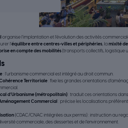
l
organise l’implantation et l’évolution des activités commerciale
urer l’
équilibre entre centres-villes et périphéries
, la
mixité de
prise en compte des mobilités
(transports collectifs, logistique 
ls
e
: l’urbanisme commercial est intégré au droit commun.
ohérence Territoriale
: fixe les grandes orientations d’amén
mercial.
cal d’Urbanisme (métropolitain)
: traduit ces orientations dans
’Aménagement Commercial
: précise les localisations préférent
isation
(CDAC/CNAC intégrées aux permis) : instruction au regard
 diversité commerciale, des dessertes et de l’environnement.