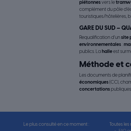
piétonnes
vers le
tramw
complément du pôle d’é
touristiques/hôtelières, 
GARE DU SUD – Q
Requalification d’un
site
environnementales
:
ma
publics. La
halle
est surm
Méthode et c
Les documents de planif
économiques
(CCI, cham
concertations
publiques,
Le plus consulté en ce moment :
Toutes les