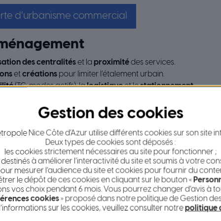
arte d’urbanisme commercial
’aménagement
sation des centralités
et la
proximité
des services.
ions
et
créations
pour limiter l’étalement urbain.
lité
(TC, modes actifs), la
logistique
et le
stationnement
.
environnementaux
(HQE, gestion des eaux, biodiversité, insert
ciaux majeurs (exemples)
ropole Nice Côte d’Azur utilise différents cookies sur son site in
-LAURENT-DU-VAR (BORD DE MER)
Deux types de cookies sont déposés :
les cookies strictement nécessaires au site pour fonctionner ;
 structurant de la
Plaine du Var
, desservi par l’
A8
, le réseau ro
 destinés à améliorer l’interactivité du site et soumis à votre co
e
galerie marchande
,
offres de restauration et loisirs
, et
stati
our mesurer l’audience du site et cookies pour fournir du conte
isation/extension visent l’
ouverture sur le littoral
, la
diversifi
er le dépôt de ces cookies en cliquant sur le bouton «
Personn
mentale
.
s vos choix pendant 6 mois. Vous pourrez changer d’avis à tou
érences cookies
» proposé dans notre politique de Gestion de
– RD 6202 (NORD DE LA VALLÉE)
’informations sur les cookies, veuillez consulter notre
politique