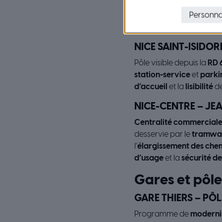
Pôle d’agglomération le 
Personna
loisirs/restauration
. Le
l’
intégration paysagère
NICE SAINT-ISIDOR
Pôle visible depuis la
RD 
station-service
et
parki
d’accueil
et la
lisibilité
de 
NICE-CENTRE – JE
Centralité commercial
desservie par le
tramwa
l’
élargissement des ch
d’usage
et la
sécurité d
Gares et pôl
GARE THIERS – PÔL
Programme de
moderni