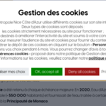
 orientations, la Métropole s’appuie sur un
opérateur unique
ropole Nice Côte d’Azur utilise différents cookies sur son site in
rique de l’organisation des modes
Deux types de cookies sont déposés :
les cookies strictement nécessaires au site pour fonctionner ;
ercommunalité, une démarche d’
harmonisation
de l’organisation 
 destinés à améliorer l’interactivité du site et soumis à votre co
 l’origine (22 communes), on comptait
11 DSP
et
4 régies
, avec de
our mesurer l’audience du site et cookies pour fournir du conte
s remises en concurrence et avenants ont progressivement rapp
er le dépôt de ces cookies en cliquant sur le bouton «
Personn
s vos choix pendant 6 mois. Vous pourrez changer d’avis à tou
érences cookies
» proposé dans notre politique de Gestion de
’informations sur les cookies, veuillez consulter notre
politique
tropole (2012)
, le principe de
solidarité territoriale
a été affir
t de délibérations successives :
liser mes choix
OK, accept all
Deny all cookies
Pr
ie pour le périmètre littoral-est ;
ie pour la ville de Nice.
ie
a été retenu à chaque échéance majeure. En
2020
, Eau d’Az
le (≈
550 000
habitants) et fournissait de l’eau traitée à cert
à la
Principauté de Monaco
.