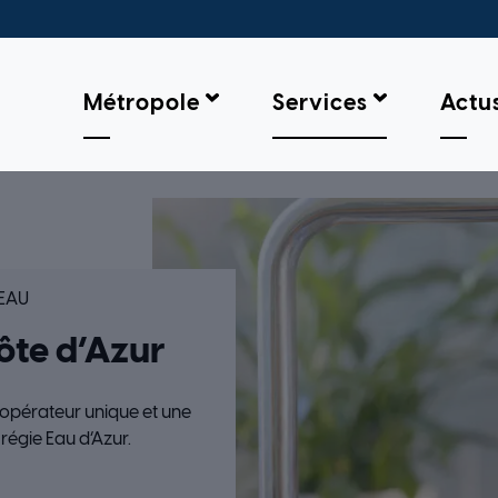
Métropole
Services
Actu
GIE DE NICE CÔTE D’AZUR
EAU
côte d’Azur
 opérateur unique et une
régie Eau d’Azur.