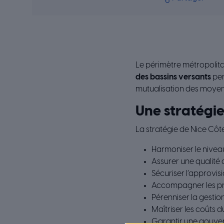
Le périmètre métropolit
des bassins versants
per
mutualisation des moyens 
Une stratégi
La stratégie de Nice Côte
Harmoniser le niveau 
Assurer une qualité
Sécuriser l’approvi
Accompagner les proje
Pérenniser la gestio
Maîtriser les coûts d
Garantir une gouvern