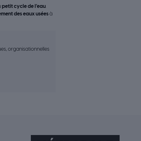
u
petit cycle de l’eau
.
ssement des eaux usées
à
ues, organisationnelles