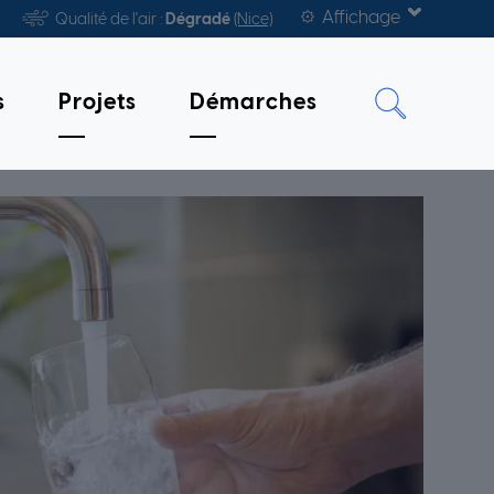
Affichage
Qualité de l'air :
Dégradé
(Nice)
s
Projets
Démarches