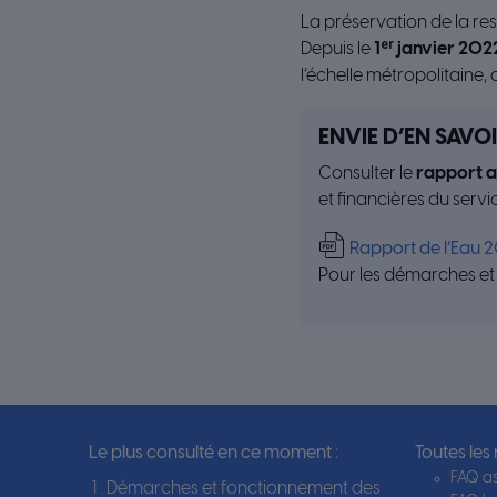
La préservation de la re
Depuis le
1ᵉʳ janvier 202
l’échelle métropolitaine
ENVIE D’EN SAVOI
Consulter le
rapport a
et financières du servi
Rapport de l’Eau 
Pour les démarches et 
Le plus consulté en ce moment :
Toutes les
FAQ as
Démarches et fonctionnement des