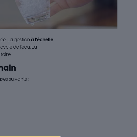
ée. La gestion
à l’échelle
cycle de l’eau. La
toire.
main
xes suivants :