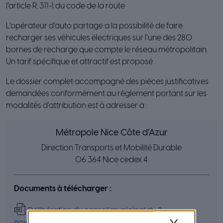
l’article R. 311-1 du code de la route.
L’opérateur d’auto partage a la possibilité de faire
recharger ses véhicules électriques sur l’une des 280
bornes de recharge que compte le réseau métropolitain.
Un tarif spécifique et attractif est proposé.
Le dossier complet accompagné des pièces justificatives
demandées conformément au règlement portant sur les
modalités d’attribution est à adresser à :
Métropole Nice Côte d’Azur
Direction Transports et Mobilité Durable
06 364 Nice cedex 4
Documents à télécharger :
Délibération du conseil municipal du 8
novembre 2018