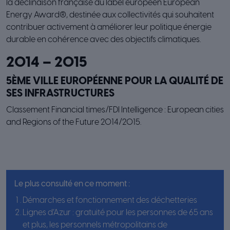
la déclinaison française du label européen European
Energy Award®, destinée aux collectivités qui souhaitent
contribuer activement à améliorer leur politique énergie
durable en cohérence avec des objectifs climatiques.
2014 – 2015
5ÈME VILLE EUROPÉENNE POUR LA QUALITÉ DE
SES INFRASTRUCTURES
Classement Financial times/FDI Intelligence : European cities
and Regions of the Future 2014/2015.
Le plus consulté en ce moment :
Démarches et fonctionnement des déchetteries
Lignes d’Azur : gratuité pour les personnes de 65 ans
et plus, les personnels métropolitains de