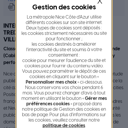
X
Modalités d’attribution Label auto-partage
La métropole Nice Côte d’Azur utilise
différents cookies sur son site internet.
INTEL ET JUNIPER PLACENT NICE À LA
Deux types de cookies sont déposés :
TREIZIÈME PLACE
D’UN CLASSEMENT DES
les cookies strictement nécessaires au site
pour fonctionner ;
VILLES INTELLIGENTES DANS LE MONDE.
les cookies destinés à améliorer
Classement Smart city des villes intelligentes du monde
l’interactivité du site et soumis à votre
consentement :
(Cabinet Juniper Research) / Smart City : Global City
cookie pour mesurer l’audience du site et
performance (Juniper Research)
cookies pour fournir du contenu vidéo.
Vous pouvez paramétrer le dépôt de ces
Nice confirme son statut de smart city mondiale. Une étude
cookies en cliquant sur le bouton «
publiée en mars 2018 par Intel et Juniper Research place la
Personnaliser mes choix
» ci-dessous.
Nous conservons vos choix pendant 6
cité azuréenne dans le top 20 international des smart cities.
mois. Vous pourrez changer d’avis à tout
Positionnée au treizième rang, Nice est la seule ville
moment en utilisant le bouton «
Gérer mes
française d’un classement dominé par Singapour, Londres
préférences cookies
» proposé dans
et New-York selon des critères de mobilité, santé, sécurité
notre politique de Gestion des cookies en
bas de page. Pour plus d’informations sur
publique et productivité. Nice se classe 13e sur 20 dans les
les cookies, veuillez consulter notre
domaines de la mobilité et de la santé, 10e en matière de
politique de cookies
.