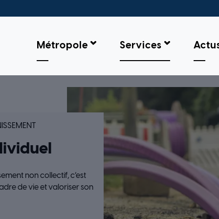
Métropole
Services
Actu
EMENT INDIVIDUEL
NISSEMENT
ividuel
sement non collectif, c’est
adre de vie et valoriser son