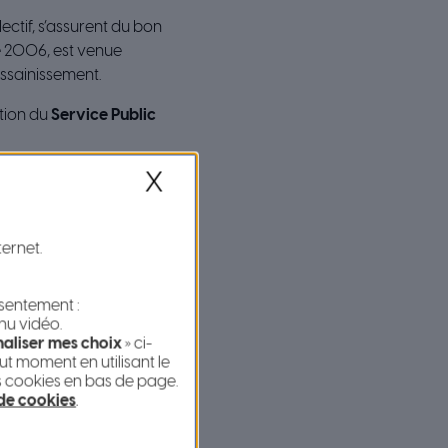
ectif, s’assurent du bon
de 2006, est venue
assainissement.
tion du
Service Public
X
ternet.
nsentement :
nu vidéo.
aliser mes choix
» ci-
t moment en utilisant le
s cookies en bas de page.
 de cookies
.