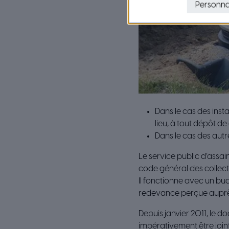
Personna
Dans le cas des insta
lieu, à tout dépôt d
Dans le cas des autre
Le service public d’assain
code général des collectiv
Il fonctionne avec un bud
redevance perçue auprès
Depuis janvier 2011, le do
impérativement être join