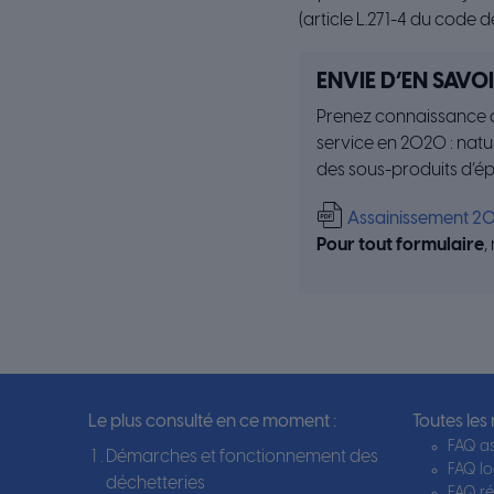
(article L.271-4 du code d
ENVIE D’EN SAVO
Prenez connaissance du
service en 2020 : natu
des sous-produits d’épu
Assainissement 20
Pour tout formulaire
,
Le plus consulté en ce moment :
Toutes les
FAQ as
Démarches et fonctionnement des
FAQ l
déchetteries
FAQ ré