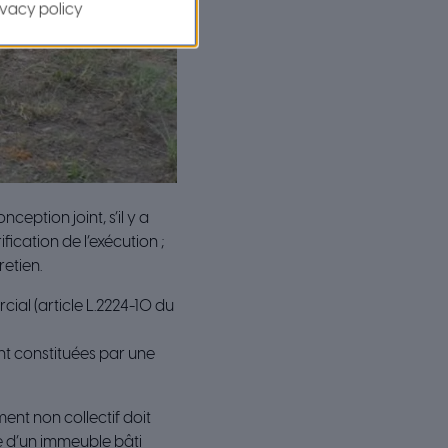
ivacy policy
ception joint, s’il y a
ication de l’exécution ;
retien.
cial (article L.2224-10 du
ont constituées par une
ment non collectif doit
e d’un immeuble bâti