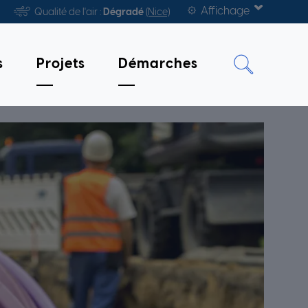
Affichage
Qualité de l'air :
Dégradé
(Nice)
s
Projets
Démarches