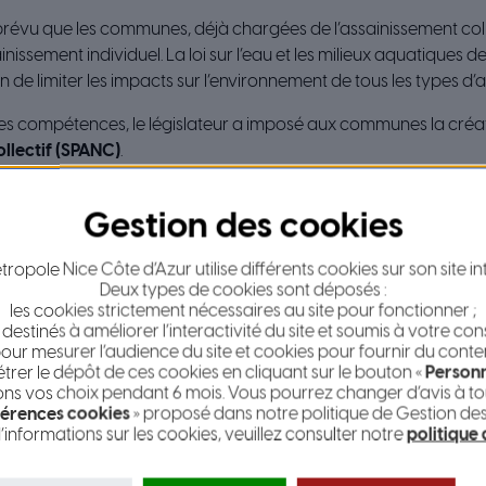
a prévu que les communes, déjà chargées de l’assainissement coll
nissement individuel. La loi sur l’eau et les milieux aquatiques 
in de limiter les impacts sur l’environnement de tous les types d’
les compétences, le législateur a imposé aux communes la créa
llectif (SPANC)
.
 du SPANC
ropole Nice Côte d’Azur utilise différents cookies sur son site in
Deux types de cookies sont déposés :
les cookies strictement nécessaires au site pour fonctionner ;
 destinés à améliorer l’interactivité du site et soumis à votre co
our mesurer l’audience du site et cookies pour fournir du conte
er le dépôt de ces cookies en cliquant sur le bouton «
Personn
s vos choix pendant 6 mois. Vous pourrez changer d’avis à tou
érences cookies
» proposé dans notre politique de Gestion de
’informations sur les cookies, veuillez consulter notre
politique