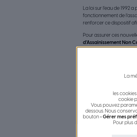
La loi sur l’eau de 1992 
fonctionnement de l’assai
renforcer ce dispositif af
Pour assurer ces nouvel
d’Assainissement Non Co
Les missions
La mét
les cookies
cookie p
Vous pouvez paramétr
dessous. Nous conservon
bouton «
Gérer mes préf
Pour plus d