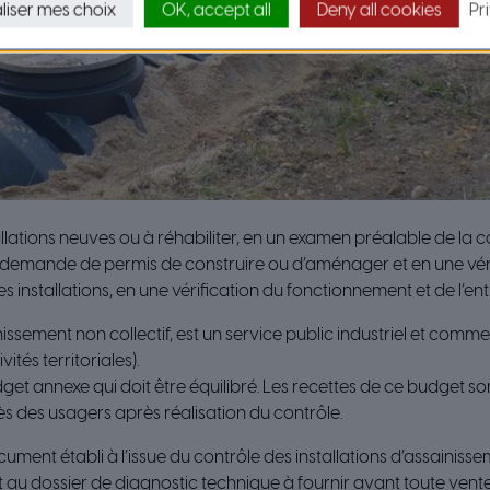
liser mes choix
OK, accept all
Deny all cookies
Pr
llations neuves ou à réhabiliter, en un examen préalable de la con
e demande de permis de construire ou d’aménager et en une vérif
s installations, en une vérification du fonctionnement et de l’ent
issement non collectif, est un service public industriel et commer
ités territoriales).
get annexe qui doit être équilibré. Les recettes de ce budget s
 des usagers après réalisation du contrôle.
cument établi à l’issue du contrôle des installations d’assainisse
t au dossier de diagnostic technique à fournir avant toute vent