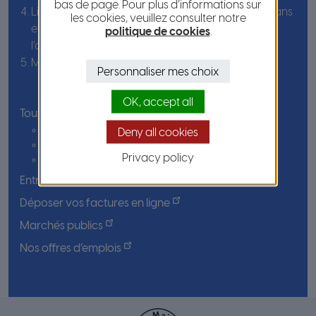
bas de page. Pour plus d’informations sur
Lignes d’Azur : gratuité pour les personnes de 65 ans
les cookies, veuillez consulter notre
et plus, les personnels métropolitains de
politique de cookies
.
l’administration pénitentiaire et du CHU de Nice
Mes démarches
Personnaliser mes choix
OK, accept all
Toutes les réponses à vos questions :
FAQ assainissement
Deny all cookies
FAQ logement
Privacy policy
FAQ rénovation énergétique
Entreprises : vous installer
Déposer vos factures en ligne
Marchés publics
Nos offres d’emplois