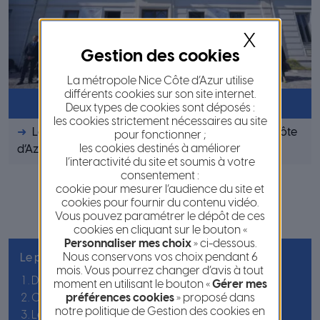
X
La métropole Nice Côte d’Azur utilise
différents cookies sur son site internet.
Les élus
Deux types de cookies sont déposés :
les cookies strictement nécessaires au site
La liste complète des élus de la Métropole Nice Côte
pour fonctionner ;
les cookies destinés à améliorer
d’Azur.
l’interactivité du site et soumis à votre
consentement :
cookie pour mesurer l’audience du site et
cookies pour fournir du contenu vidéo.
Vous pouvez paramétrer le dépôt de ces
cookies en cliquant sur le bouton «
Personnaliser mes choix
» ci-dessous.
Nous conservons vos choix pendant 6
Le plus consulté en ce moment :
mois. Vous pourrez changer d’avis à tout
Démarches et fonctionnement des déchetteries
moment en utilisant le bouton «
Gérer mes
préférences cookies
» proposé dans
Collecte des encombrants
notre politique de Gestion des cookies en
Les déchetteries