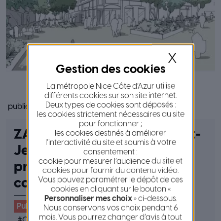
X
La métropole Nice Côte d’Azur utilise
différents cookies sur son site internet.
Deux types de cookies sont déposés :
publié le 2 septembre 2025
les cookies strictement nécessaires au site
pour fonctionner ;
ZAC Coteaux du Var à Saint-
les cookies destinés à améliorer
l’interactivité du site et soumis à votre
Jeannet : concertation
consentement :
cookie pour mesurer l’audience du site et
préalable à la mise en
cookies pour fournir du contenu vidéo.
Vous pouvez paramétrer le dépôt de ces
compatibilité du PLUm
cookies en cliquant sur le bouton «
Personnaliser mes choix
» ci-dessous.
Publications et marchés
Nous conservons vos choix pendant 6
mois. Vous pourrez changer d’avis à tout
#
Concertation publique
#
PLUm
#
Évolution PLUm