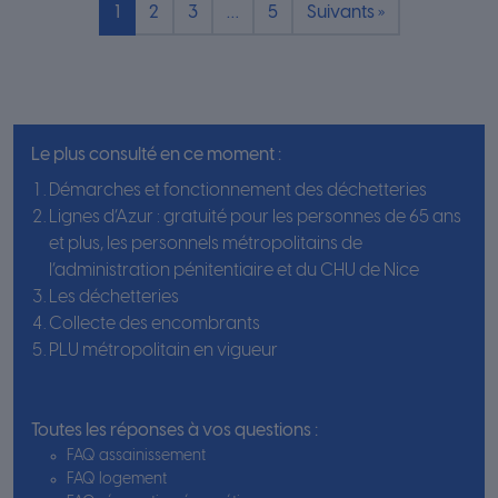
Pagination
1
2
3
…
5
Suivants »
Le plus consulté en ce moment :
Démarches et fonctionnement des déchetteries
Lignes d’Azur : gratuité pour les personnes de 65 ans
et plus, les personnels métropolitains de
l’administration pénitentiaire et du CHU de Nice
Les déchetteries
Collecte des encombrants
PLU métropolitain en vigueur
Toutes les réponses à vos questions :
FAQ assainissement
FAQ logement