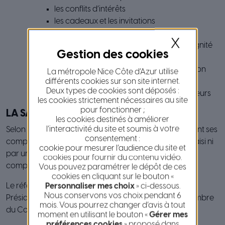
les conflits d’intérêts
les cadeaux et les invitations
les voyages
X
l’assiduité, la diligence, la probité et la dignité
l’encadrement du lobbying
le bon usage des moyens mis à disposition
La métropole Nice Côte d’Azur utilise
différents cookies sur son site internet.
des élus par la collectivité
Deux types de cookies sont déposés :
la participation à des organismes extérieurs
les cookies strictement nécessaires au site
pour fonctionner ;
LA SAISINE
les cookies destinés à améliorer
l’interactivité du site et soumis à votre
Selon les textes législatifs et règlementaires qui régissent ses
consentement :
compétences, le référent déontologue ne peut être saisi ni
cookie pour mesurer l’audience du site et
par un citoyen, ni par un élu qui voudrait contester le
cookies pour fournir du contenu vidéo.
comportement d’un autre élu de sa collectivité.
Vous pouvez paramétrer le dépôt de ces
cookies en cliquant sur le bouton «
Personnaliser mes choix
» ci-dessous.
Le référent déontologue ne peut être saisi que par le
Nous conservons vos choix pendant 6
Président du conseil métropolitain ou par tout élu membre
mois. Vous pourrez changer d’avis à tout
du Conseil métropolitain.
moment en utilisant le bouton «
Gérer mes
préférences cookies
» proposé dans