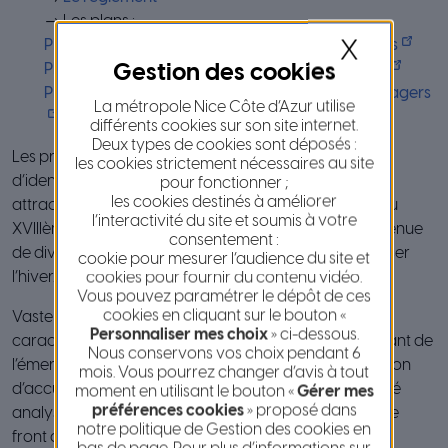
→ Les plans :
X
Plan n°1 : Délimitation du périmètre et des secteurs
Plan n°2 : Typologie des constructions existantes
Plan n°3 : Éléments patrimoniaux urbains et paysagers
La métropole Nice Côte d’Azur utilise
différents cookies sur son site internet.
Deux types de cookies sont déposés :
Les premières phases d’étude de l’A.V.A.P., ont permis
les cookies strictement nécessaires au site
d’identifier les spécificités et la singularité de cette ville
pour fonctionner ;
les cookies destinés à améliorer
attractive de la Riviera, qui s’est constituée dès la fin du
l’interactivité du site et soumis à votre
XVIIIème siècle afin d’accueillir une société nouvelle venue
consentement :
de divers horizons et se retrouvant à Nice pour y passer
cookie pour mesurer l’audience du site et
l’hiver.
cookies pour fournir du contenu vidéo.
Vous pouvez paramétrer le dépôt de ces
cookies en cliquant sur le bouton «
Vaste ensemble urbain comprenant des secteurs aux
Personnaliser mes choix
» ci-dessous.
caractéristiques architecturales et urbaines témoignant de
Nous conservons vos choix pendant 6
l’émergence et des mutations successives de la fonction
mois. Vous pourrez changer d’avis à tout
d’accueil touristique, le territoire d’étude de l’AVAP a été
moment en utilisant le bouton «
Gérer mes
préférences cookies
» proposé dans
analysé suivant 3 situations paysagères spécifiques, le
notre politique de Gestion des cookies en
front de mer et la Promenade des Anglais depuis les