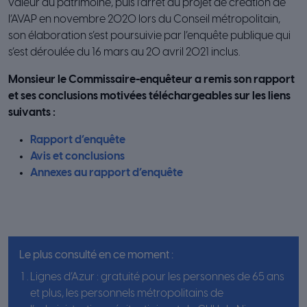
valeur du patrimoine, puis l’arrêt du projet de création de
l’AVAP en novembre 2020 lors du Conseil métropolitain,
son élaboration s’est poursuivie par l’enquête publique qui
s’est déroulée du 16 mars au 20 avril 2021 inclus.
Monsieur le Commissaire-enquêteur a remis son rapport
et ses conclusions motivées téléchargeables sur les liens
suivants :
Rapport d’enquête
Avis et conclusions
Annexes au rapport d’enquête
Le plus consulté en ce moment :
Lignes d’Azur : gratuité pour les personnes de 65 ans
et plus, les personnels métropolitains de