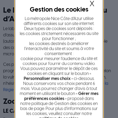
X
Le laboratoire de la Régie Eau
d’Azur
La métropole Nice Côte d’Azur utilise
différents cookies sur son site internet.
Deux types de cookies sont déposés :
Le laboratoire de la Régie Eau d’Azur a pour mission
les cookies strictement nécessaires au site
d’assurer sa propre surveillance de la qualité de l’eau
pour fonctionner ;
(autosurveillance). Dans ce cadre est réalisé un contrôle
les cookies destinés à améliorer
des caractéristiques physico-chimiques et
l’interactivité du site et soumis à votre
consentement :
microbiologiques des eaux distribuées aux usagers.
cookie pour mesurer l’audience du site et
cookies pour fournir du contenu vidéo.
Ces prélèvements et analyses sont réalisés selon un
Vous pouvez paramétrer le dépôt de ces
programme annuel, avec des fréquences variables selon
cookies en cliquant sur le bouton «
la vulnérabilité de la ressource. Pour plus d’information,
Personnaliser mes choix
» ci-dessous.
n’hésitez pas à consulter
la page « qualité de l’eau » de la
Nous conservons vos choix pendant 6
mois. Vous pourrez changer d’avis à tout
Régie Eau d’Azur
.
moment en utilisant le bouton «
Gérer mes
préférences cookies
» proposé dans
Zoom sur la dureté de l’eau
notre politique de Gestion des cookies en
bas de page. Pour plus d’informations sur
LE CALCAIRE
les cookies, veuillez consulter notre