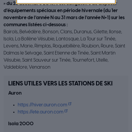
» du 28 décembre 2016, il est obligatoire de disposer
d’équipements spéciaux en période hivernale (du 1er
novembre de l’année N au 31 mars de l’année N+1) sur les
communes listées ci-dessous :
Bairols, Belvédère, Bonson, Clans, Duranus, Gilette, Ilonse,
Isola, La Bollène Vésubie, Lantosque, La Tour sur Tinée,
Levens, Marie, Rimplas, Roquebillière, Roubion, Roure, Saint
Dalmas le Selvage, Saint Etienne de Tinée, Saint Martin
Vésubie, Saint Sauveur sur Tinée, Tournefort, Utelle,
Valdeblore, Venanson
LIENS UTILES VERS LES STATIONS DE SKI
Auron
https://hiver.auron.com
https://ete.auron.com
Isola 2000