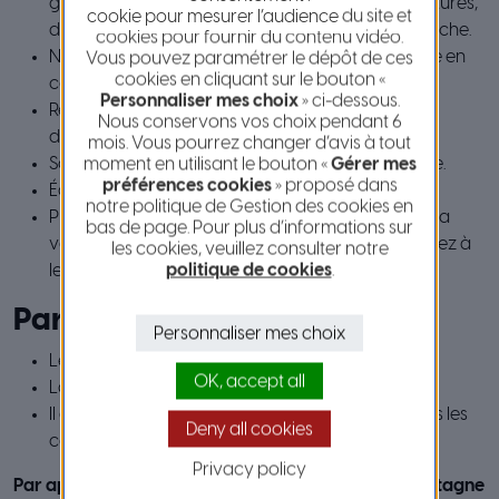
gants, une pelle à neige, une raclette, des couvertures,
cookie pour mesurer l’audience du site et
de l’antigel, un produit antigivre, une lampe de poche.
cookies pour fournir du contenu vidéo.
Ne dépassez pas une saleuse ou un chasse-neige en
Vous pouvez paramétrer le dépôt de ces
cookies en cliquant sur le bouton «
cours de traitement.
Personnaliser mes choix
» ci-dessous.
Respectez scrupuleusement la signalisation et les
Nous conservons vos choix pendant 6
distances de sécurité.
mois. Vous pourrez changer d’avis à tout
Soyez vigilant, une route sèche peut être glissante.
moment en utilisant le bouton «
Gérer mes
préférences cookies
» proposé dans
Équipez votre véhicule de 4 pneus contact.
notre politique de Gestion des cookies en
Prévoyez une paire de chaînes dans le coffre de la
bas de page. Pour plus d’informations sur
voiture, éventuellement un tapis de sol, et apprenez à
les cookies, veuillez consulter notre
politique de cookies
.
les monter.
Par temps de neige
Personnaliser mes choix
Le déneigement n’est pas assuré la nuit.
OK, accept all
La circulation peut être difficile.
Il est très fortement déconseillé de s’engager dans les
Deny all cookies
cols ou sur les routes de montagne.
Privacy policy
Par application de l’article 27 de la loi dite « Loi Montagne