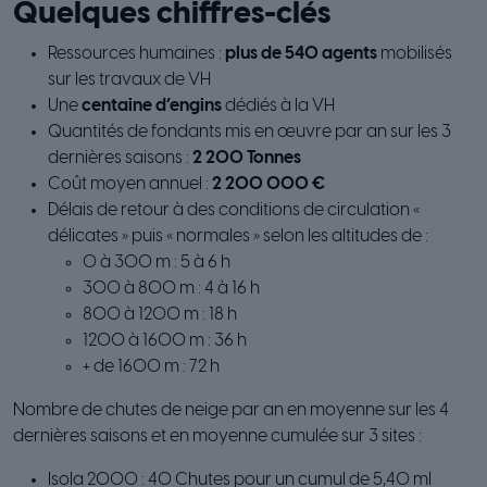
Quelques chiffres-clés
Ressources humaines :
plus de 540 agents
mobilisés
sur les travaux de VH
Une
centaine d’engins
dédiés à la VH
Quantités de fondants mis en œuvre par an sur les 3
dernières saisons :
2 200 Tonnes
Coût moyen annuel :
2 200 000 €
Délais de retour à des conditions de circulation «
délicates » puis « normales » selon les altitudes de :
0 à 300 m : 5 à 6 h
300 à 800 m : 4 à 16 h
800 à 1200 m : 18 h
1200 à 1600 m : 36 h
+ de 1600 m : 72 h
Nombre de chutes de neige par an en moyenne sur les 4
dernières saisons et en moyenne cumulée sur 3 sites :
Isola 2000 : 40 Chutes pour un cumul de 5,40 ml