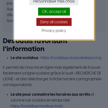
Personnaliser mes choix
pour une année complète.
Aussi, pour le prix d’un abonnement réduit Lignes
OK, accept all
d’Azur, votre enfant pourra voyager sur les réseaux
Scolabus et Lignes d’Azur.
Deny all cookies
Privacy policy
Des outils favorisant
l’information
Le site scolabus
:
https://scolabus.nicecotedazur.org
Il permet de s’inscrire en ligne mais également de trouver
facilement sa ligne scolaire grâce à l’outil « RECHERCHE DE
LIGNE » et d’en télécharger la fiche horaire cartographiée
correspondante.
Le site pour connaitre les horaires aux arrêts
et
suivre le car scolaire en temps réel :
https://scolabus.monbus.mobi