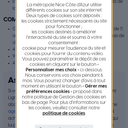
Être domicilié et scolarisé sur une des 51 communes de
La métropole Nice Côte d’Azur utilise
la Métropole Nice Côte d’Azur
différents cookies sur son site internet.
Deux types de cookies sont déposés :
COMBIEN CA COÛTE ?
les cookies strictement nécessaires au site
pour fonctionner ;
GRATUIT pour les primaires et collégiens de moins de 11
les cookies destinés à améliorer
ans au 1er septembre de l’année scolaire (*hors frais de
l’interactivité du site et soumis à votre
dossier de 15€)
consentement :
cookie pour mesurer l’audience du site et
45 €/an pour les primaires de + de 11 ans
cookies pour fournir du contenu vidéo.
90 €/an pour les secondaires
Vous pouvez paramétrer le dépôt de ces
45 €/an pour les secondaires en interne
cookies en cliquant sur le bouton «
Personnaliser mes choix
» ci-dessous.
Nous conservons vos choix pendant 6
Astuce
mois. Vous pourrez changer d’avis à tout
moment en utilisant le bouton «
Gérer mes
Si votre enfant a besoin également d’un abonnement
préférences cookies
» proposé dans
notre politique de Gestion des cookies en
Lignes d’Azur, souscrivez tout d’abord votre
bas de page. Pour plus d’informations sur
abonnement Scolabus. Rendez vous ensuite dans une
les cookies, veuillez consulter notre
agence Lignes d’Azur
muni de votre titre Scolabus et
politique de cookies
.
achetez l’extension 102 € (frais de dossier compris) qui
lui permettra d’utiliser l’ensemble des lignes urbaines