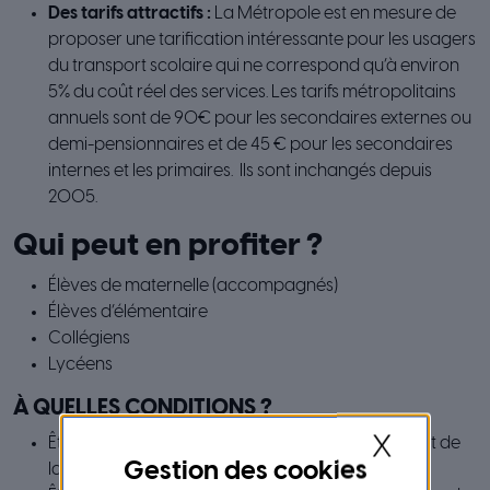
Des tarifs attractifs :
La Métropole est en mesure de
proposer une tarification intéressante pour les usagers
du transport scolaire qui ne correspond qu’à environ
5% du coût réel des services. Les tarifs métropolitains
annuels sont de 90€ pour les secondaires externes ou
demi-pensionnaires et de 45 € pour les secondaires
internes et les primaires. Ils sont inchangés depuis
2005.
Qui peut en profiter ?
Élèves de maternelle (accompagnés)
Élèves d’élémentaire
Collégiens
Lycéens
À QUELLES CONDITIONS ?
X
Être âgé de 3 ans révolus le jour de l’établissement de
la carte