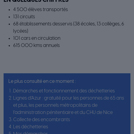
EN QUELQUES CHIFFRES
4 500 élèves transportés
131 circuits
68 établissements desservis (38 écoles, 13 collèges, 6
lycées)
101 cars en circulation
615 000 kms annuels
Le plus consulté en ce moment :
Démarches et fonctionnement des déchetteries
Lignes d’Azur : gratuité pour les personnes de 65 ans
et plus, les personnels métropolitains de
l’administration pénitentiaire et du CHU de Nice
Collecte des encombrants
Les déchetteries