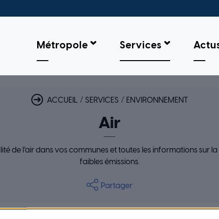
Métropole
Services
Actu
AIR
ACCUEIL
SERVICES
ENVIRONNEMENT
Air
ité de l’air dans vos communes et toutes les informations sur l
faibles émissions.
Partager