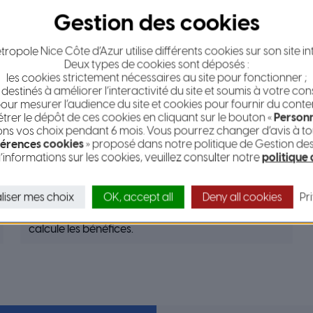
ropole Nice Côte d’Azur utilise différents cookies sur son site in
Deux types de cookies sont déposés :
les cookies strictement nécessaires au site pour fonctionner ;
 destinés à améliorer l’interactivité du site et soumis à votre co
our mesurer l’audience du site et cookies pour fournir du conte
er le dépôt de ces cookies en cliquant sur le bouton «
Personn
s vos choix pendant 6 mois. Vous pourrez changer d’avis à tou
érences cookies
» proposé dans notre politique de Gestion de
’informations sur les cookies, veuillez consulter notre
politique
Le plan d’action qualité de l’Air
Le nouveau Plan d’Action recense les actions de
liser mes choix
OK, accept all
Deny all cookies
Pr
réduction de la pollution de notre territoire et en
calcule les bénéfices.