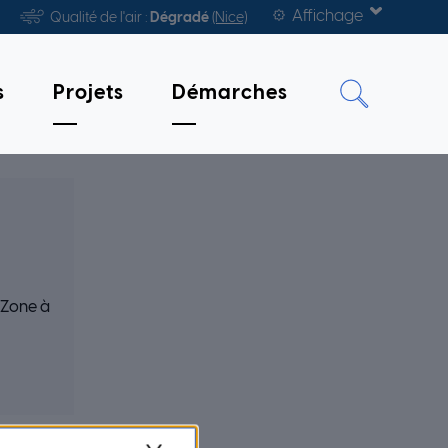
Affichage
Qualité de l'air :
Dégradé
(Nice)
s
Projets
Démarches
a Zone à