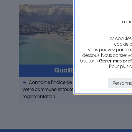
La mét
les cookies
cookie p
Vous pouvez paramétr
dessous. Nous conservon
bouton «
Gérer mes préf
Pour plus d
Qualité de l’air
Connaitre l’indice de la qualité de l’air dans
Personna
votre commune et toute l’information sur la
réglementation.