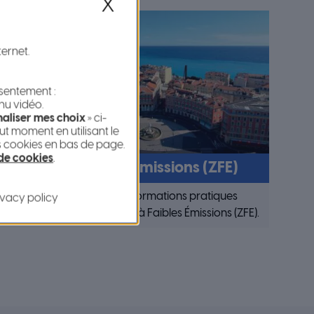
X
ternet.
nsentement :
nu vidéo.
aliser mes choix
» ci-
t moment en utilisant le
s cookies en bas de page.
 de cookies
.
Zone à Faibles Émissions (ZFE)
Retrouvez toutes les informations pratiques
ivacy policy
pour circuler dans la Zone à Faibles Émissions (ZFE).