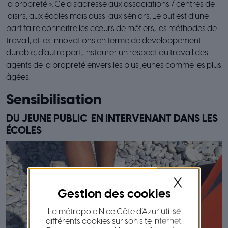
la propreté ». Cela s’adresse aux associations / centres de
loisirs, aux écoles mais aussi aux séniors. Le but est d’une
part faire connaitre les cœurs de métiers, les méthodes de
travail, et les innovations en terme de développement
durable, d’autre part, instaurer un respect du travail des
agents de la propreté envers les plus jeunes comme les plus
âgées.
Sensibilisation
DU JEUNE PUBLIC EN INTERVENANT DANS LES
ÉCOLES
X
La métropole Nice Côte d’Azur utilise
différents cookies sur son site internet.