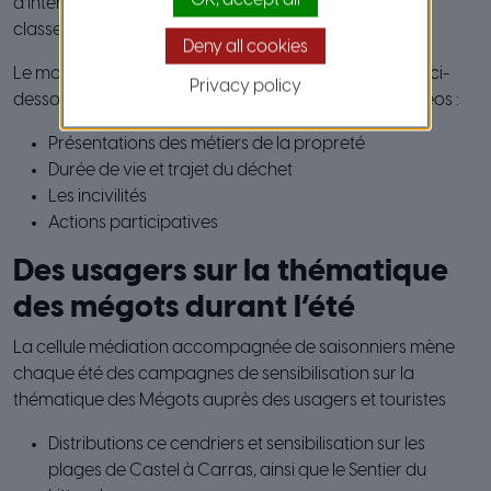
OK, accept all
d’intervenir dans les écoles de la Ville de Nice sur des
classes allant de la maternelle jusqu’au CM2.
Deny all cookies
Le module intitulé « Ma ville propre » expose les points ci-
Privacy policy
dessous, à travers des explications, des photos et vidéos :
Présentations des métiers de la propreté
Durée de vie et trajet du déchet
Les incivilités
Actions participatives
Des usagers sur la thématique
des mégots durant l’été
La cellule médiation accompagnée de saisonniers mène
chaque été des campagnes de sensibilisation sur la
thématique des Mégots auprès des usagers et touristes
Distributions ce cendriers et sensibilisation sur les
plages de Castel à Carras, ainsi que le Sentier du