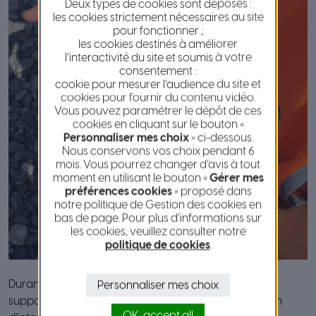
Deux types de cookies sont déposés :
les cookies strictement nécessaires au site
pour fonctionner ;
les cookies destinés à améliorer
l’interactivité du site et soumis à votre
consentement :
cookie pour mesurer l’audience du site et
cookies pour fournir du contenu vidéo.
Vous pouvez paramétrer le dépôt de ces
cookies en cliquant sur le bouton «
Personnaliser mes choix
» ci-dessous.
Nous conservons vos choix pendant 6
mois. Vous pourrez changer d’avis à tout
moment en utilisant le bouton «
Gérer mes
préférences cookies
» proposé dans
notre politique de Gestion des cookies en
bas de page. Pour plus d’informations sur
les cookies, veuillez consulter notre
politique de cookies
.
Durant l’année 2019, la cellule médiation a élaboré un
Personnaliser mes choix
support pédagogique sur le thème de la propreté afin