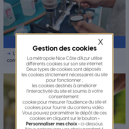
X
Qualité de l’eau
L’eau du robinet est le produit alimentaire le plus
La métropole Nice Côte d’Azur utilise
contrôlé de France.
différents cookies sur son site internet.
Deux types de cookies sont déposés :
les cookies strictement nécessaires au site
pour fonctionner ;
les cookies destinés à améliorer
l’interactivité du site et soumis à votre
consentement :
cookie pour mesurer l’audience du site et
cookies pour fournir du contenu vidéo.
Vous pouvez paramétrer le dépôt de ces
cookies en cliquant sur le bouton «
Personnaliser mes choix
» ci-dessous.