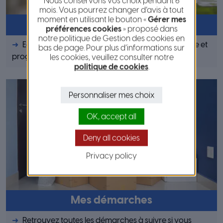
Nous conservons vos choix pendant 6
mois. Vous pourrez changer d’avis à tout
moment en utilisant le bouton «
Gérer mes
Comprendre ma facture
préférences cookies
» proposé dans
notre politique de Gestion des cookies en
Eau d’Azur a mis en place une tarification solidaire et
bas de page. Pour plus d’informations sur
progressive.
les cookies, veuillez consulter notre
politique de cookies
.
Personnaliser mes choix
OK, accept all
Deny all cookies
Privacy policy
Mes démarches
Retrouvez toutes les démarches à suivre si vous