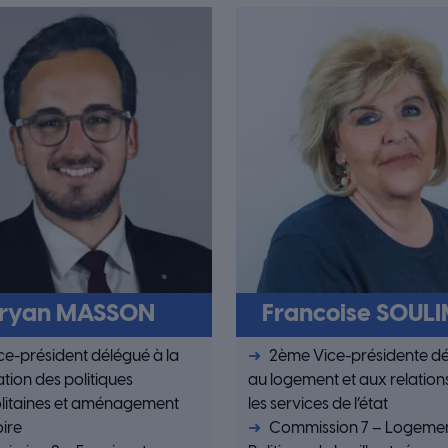
ryan MASSON
Francoise SOUL
ice-président délégué à la
2ème Vice-présidente d
tion des politiques
au logement et aux relation
litaines et aménagement
les services de l’état
oire
Commission 7 – Logemen