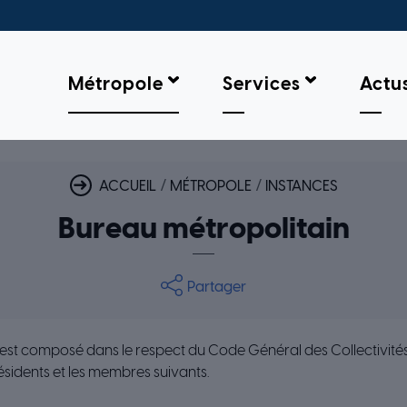
Métropole
Services
Actu
BUREAU MÉTROPOLITAIN
ACCUEIL
MÉTROPOLE
INSTANCES
Bureau métropolitain
Partager
est composé dans le respect du Code Général des Collectivités T
ésidents et les membres suivants.