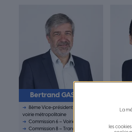
Bertrand GASIGLIA
L
8ème Vice-président délégué à la
9ème 
La mét
voirie métropolitaine
l’aménag
Commission 6 – Voirie
économiq
les cookies
Commission 8 – Transports et
autour de