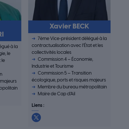
Xavier BECK
I
7ème Vice-président délégué à la
contractualisation avec l’État et les
égué à la
collectivités locales
ie, le
Commission 4 – Économie,
 le
Industrie et Tourisme
Commission 5 – Transition
on
écologique, ports et risques majeurs
s majeurs
Membre du bureau métropolitain
politain
Maire de Cap d’Ail
Liens :