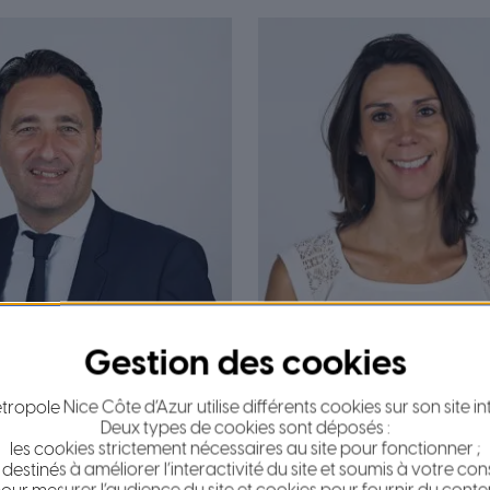
adislas POLSKI
Anaïs TOSEL
Vice-président délégué à
10ème Vice-présidente 
ropole Nice Côte d’Azur utilise différents cookies sur son site in
ement stratégique et
à l’eau et assainissement
Deux types de cookies sont déposés :
les cookies strictement nécessaires au site pour fonctionner ;
ue de la vallée du Paillon
Commission 2 – Foncier 
 destinés à améliorer l’interactivité du site et soumis à votre co
 la ligne 5
urbanisme