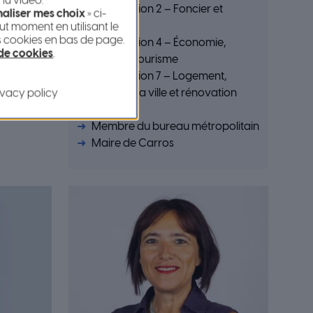
nu vidéo.
on
Commission 2 – Foncier et
aliser mes choix
» ci-
s majeurs
urbanisme
t moment en utilisant le
s cookies en bas de page.
Commission 4 – Économie,
 de cookies
.
Industrie et Tourisme
politain
Commission 7 – Logement,
Politique de la ville et rénovation
ivacy policy
urbaine
Membre du bureau métropolitain
Maire de Carros