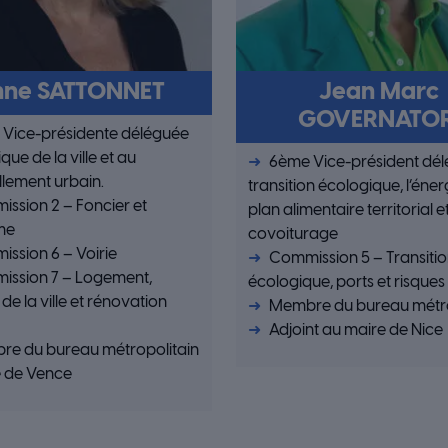
nne SATTONNET
Jean Marc
GOVERNATOR
Vice-présidente déléguée
ique de la ville et au
6ème Vice-président dél
lement urbain.
transition écologique, l’énerg
ssion 2 – Foncier et
plan alimentaire territorial et
me
covoiturage
ssion 6 – Voirie
Commission 5 – Transiti
ssion 7 – Logement,
écologique, ports et risque
 de la ville et rénovation
Membre du bureau métro
Adjoint au maire de Nice
e du bureau métropolitain
 de Vence