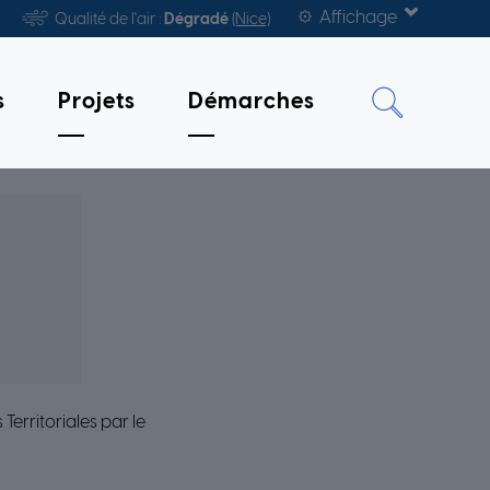
Affichage
Qualité de l'air :
Dégradé
(Nice)
s
Projets
Démarches
erritoriales par le