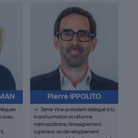
IMAN
Pierre IPPOLITO
éléguée
3ème Vice-président délégué à la
s avec
transformation et réforme
métropolitaine, l’enseignement
t,
supérieur, au développement