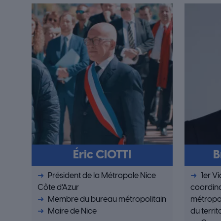
Éric CIOTTI
B
Président de la Métropole Nice
1er V
Côte d’Azur
coordina
Membre du bureau métropolitain
métropo
Maire de Nice
du territ