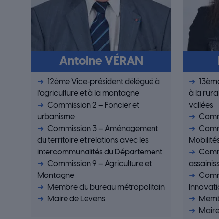
Antoine VÉRAN
12ème Vice-président délégué à
13ème
l’agriculture et à la montagne
à la rura
Commission 2 – Foncier et
vallées
urbanisme
Commi
Commission 3 – Aménagement
Commi
du territoire et relations avec les
Mobilité
intercommunalités du Département
Commi
Commission 9 – Agriculture et
assainis
Montagne
Commi
Membre du bureau métropolitain
Innovati
Maire de Levens
Membr
Mair