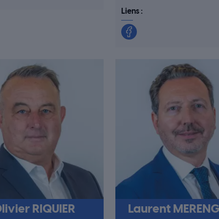
Liens :
livier RIQUIER
Laurent MEREN