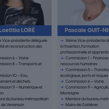
Loetitia LORÉ
Pascale GUIT-N
 Vice-présidente déléguée
14ème Vice-présidente 
lité et reconstruction des
à l’insertion, formation
professionnelle et apprenti
ssion 6 – Voirie
Commission 1 – Finances
ssion 8 – Transports et
ressources humaines
s
Commission 5 – Transiti
ssion 10 – Eau,
écologique, ports et risque
sement et déchets
Commission 6 – Voirie
ssion 11 – Numérique et
Commission 9 – Agricultu
on
Montagne
e du bureau métropolitain
Membre du bureau métro
e de Venanson
Maire de Gattières