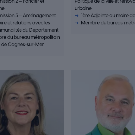
ssion 2 – Foncier et
Politique de la ville et rénov
me
urbaine
ission 3 – Aménagement
1ère Adjointe au maire d
oire et relations avec les
Membre du bureau métro
mmunalités du Département
e du bureau métropolitain
 de Cagnes-sur-Mer