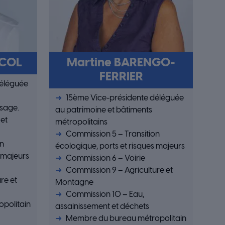
ICOL
Martine BARENGO-
FERRIER
déléguée
15ème Vice-présidente déléguée
ssage.
au patrimoine et bâtiments
 et
métropolitains
Commission 5 – Transition
on
écologique, ports et risques majeurs
s majeurs
Commission 6 – Voirie
Commission 9 – Agriculture et
re et
Montagne
Commission 10 – Eau,
politain
assainissement et déchets
Membre du bureau métropolitain