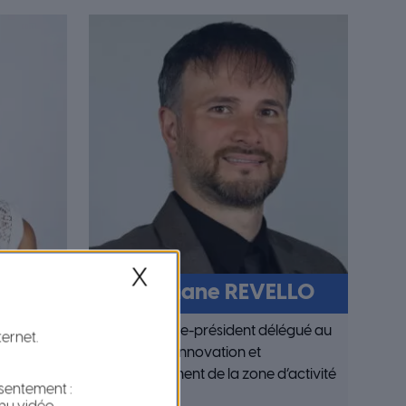
X
Stéphane REVELLO
déléguée
11ème Vice-président délégué au
ternet.
numérique, innovation et
et
développement de la zone d’activité
nsentement :
de Carros