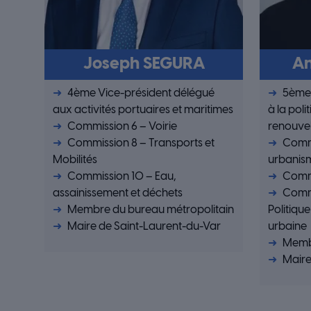
Joseph SEGURA
A
4ème Vice-président délégué
5ème 
aux activités portuaires et maritimes
à la polit
Commission 6 – Voirie
renouvel
Commission 8 – Transports et
Commi
Mobilités
urbanis
Commission 10 – Eau,
Commi
assainissement et déchets
Commi
Membre du bureau métropolitain
Politique
Maire de Saint-Laurent-du-Var
urbaine
Membr
Maire