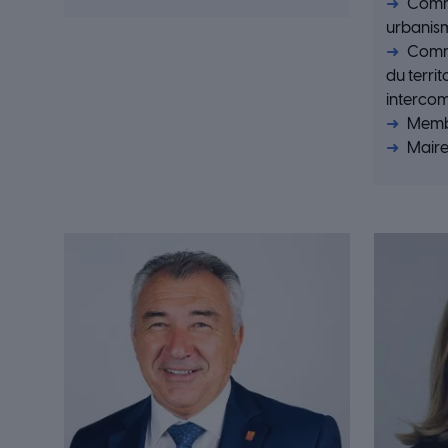
Commi
urbanis
Comm
du territ
interco
Membr
Maire