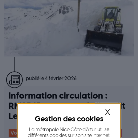
publié le 4 février 2026
Information circulation :
RM2565 en amont du lieu-dit
X
Le Suquet
La métropole Nice Côte d’Azur utilise
Voirie & Espaces publics
Transports & Mobilité
différents cookies sur son site internet.