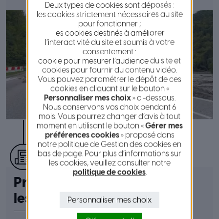
Deux types de cookies sont déposés :
les cookies strictement nécessaires au site
pour fonctionner ;
les cookies destinés à améliorer
l’interactivité du site et soumis à votre
consentement :
cookie pour mesurer l’audience du site et
cookies pour fournir du contenu vidéo.
Vous pouvez paramétrer le dépôt de ces
cookies en cliquant sur le bouton «
Personnaliser mes choix
» ci-dessous.
Nous conservons vos choix pendant 6
mois. Vous pourrez changer d’avis à tout
moment en utilisant le bouton «
Gérer mes
préférences cookies
» proposé dans
notre politique de Gestion des cookies en
bas de page. Pour plus d’informations sur
publié le 24 novembre 2025
les cookies, veuillez consulter notre
politique de cookies
.
Préouverture à Isola 2000
les 29 et 30 novembre 2025
Personnaliser mes choix