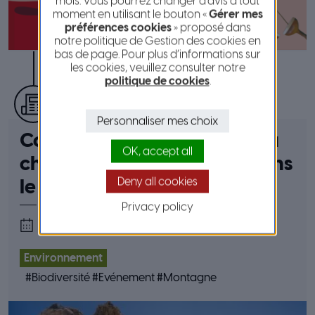
mois. Vous pourrez changer d’avis à tout
moment en utilisant le bouton «
Gérer mes
préférences cookies
» proposé dans
notre politique de Gestion des cookies en
bas de page. Pour plus d’informations sur
les cookies, veuillez consulter notre
politique de cookies
.
publié le 3 avril 2026
Personnaliser mes choix
Conférence : Les impacts du
OK, accept all
changement climatique dans
Deny all cookies
le massif du Mercantour
Privacy policy
le 10 avril 2026
Environnement
#
Biodiversité
#
Evénement
#
Montagne