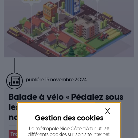
publié le 15 novembre 2024
Balade à vélo « Pédalez sous
les étoiles » – samedi 30
X
novembre 2024
La métropole Nice Côte d’Azur utilise
Transports & Mobilité
#
Evénement
#
Vélo
différents cookies sur son site internet.