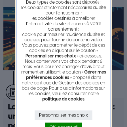
Deux types de cookies sont déposés :
les cookies strictement nécessaires au site
pour fonctionner ;
les cookies destinés à améliorer
l’interactivité du site et soumis à votre
consentement :
cookie pour mesurer l’audience du site et
cookies pour fournir du contenu vidéo.
Vous pouvez paramétrer le dépôt de ces
cookies en cliquant sur le bouton «
Personnaliser mes choix
» ci-dessous.
Nous conservons vos choix pendant 6
mois. Vous pourrez changer d’avis à tout
moment en utilisant le bouton «
Gérer mes
préférences cookies
» proposé dans
notre politique de Gestion des cookies en
bas de page. Pour plus d’informations sur
publié le 30 mai 2024
les cookies, veuillez consulter notre
politique de cookies
.
La “Rue aux enfants” à Nice :
une journée de fête pour les
Personnaliser mes choix
petits cyclistes !