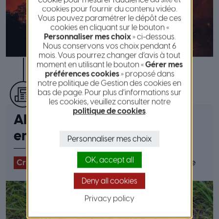
cookies pour fournir du contenu vidéo.
Vous pouvez paramétrer le dépôt de ces
cookies en cliquant sur le bouton «
Personnaliser mes choix
» ci-dessous.
Nous conservons vos choix pendant 6
mois. Vous pourrez changer d’avis à tout
moment en utilisant le bouton «
Gérer mes
préférences cookies
» proposé dans
notre politique de Gestion des cookies en
publié le 10 mai 2023
bas de page. Pour plus d’informations sur
les cookies, veuillez consulter notre
politique de cookies
.
Alerte sécheresse : mesures
en cours
Personnaliser mes choix
OK, accept all
Crises et gestion des risques
Eau
#
Sècheresse
Deny all cookies
Privacy policy