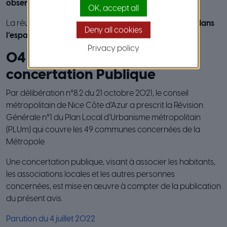
observations recueillies.
OK, accept all
La réunion se tiendra le
jeudi 26 octobre 2023 à 18h dans
Deny all cookies
l’espace Association Garibaldi
de Nice
Privacy policy
04 juillet 2022 : Début de la
concertation Publique
Par délibération n°8.2 du 21 octobre 2021, le conseil
métropolitain de Nice Côte d’Azur a prescrit la Révision
Générale n°1 du Plan Local d’Urbanisme métropolitain
(PLUm) qui couvre les 49 communes concernées de la
Métropole.
Une concertation publique, visant à associer les habitants,
les associations locales et les autres personnes
concernées, est mise en œuvre à compter de la publication
du présent avis.
Parution du 4 juillet 2022