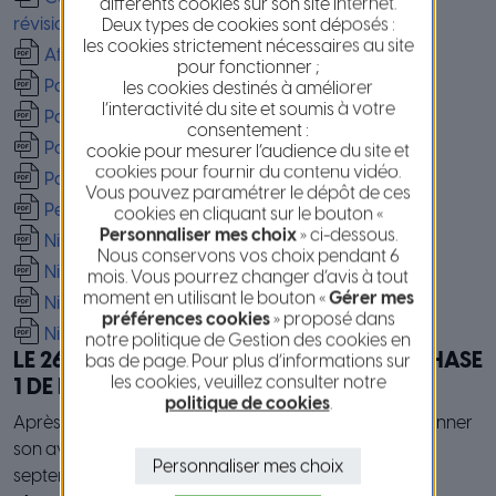
différents cookies sur son site internet.
Deux types de cookies sont déposés :
révision générale PLUm phase 1
les cookies strictement nécessaires au site
Affiche révision générale du PLUm
pour fonctionner ;
Parution 13 avril 2023
les cookies destinés à améliorer
l’interactivité du site et soumis à votre
Parution du 15 avril 2023
consentement :
Parution du 4 mai 2023
cookie pour mesurer l’audience du site et
cookies pour fournir du contenu vidéo.
Parution du 6 mai 2023
Vous pouvez paramétrer le dépôt de ces
Petites Affiches 02 juin 2023
cookies en cliquant sur le bouton «
Personnaliser mes choix
» ci-dessous.
Nice Matin – 05 juin 2023
Nous conservons vos choix pendant 6
Nice Matin – 12 juin 2023
mois. Vous pourrez changer d’avis à tout
moment en utilisant le bouton «
Gérer mes
Nice Matin – 19 juin 2023
préférences cookies
» proposé dans
Nice Matin – 21 octobre 2023
notre politique de Gestion des cookies en
LE 26 OCTOBRE 2023 : SYNTHÈSE DE LA PHASE
bas de page. Pour plus d’informations sur
les cookies, veuillez consulter notre
1 DE LA CONCERTATION
politique de cookies
.
Après une phase de concertation où le public a pu donner
son avis, une réunion publique est organisée le 26
Personnaliser mes choix
septembre afin de
présenter une synthèse des