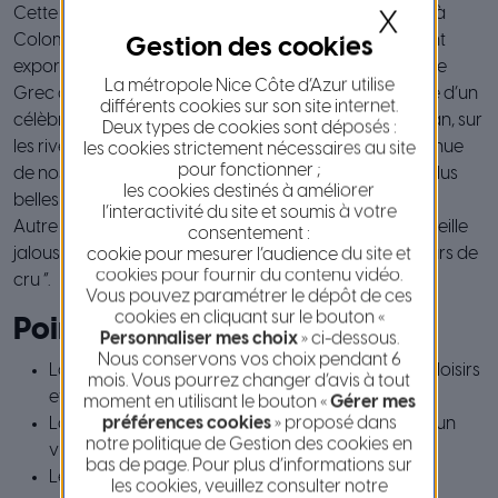
Cette huile médaillée est ambassadrice du bien vivre à
X
Colomars.Trois générations d’ébénistes ont également
exporté un savoir-faire maison, les “fustié*” de la famille
La métropole Nice Côte d’Azur utilise
Grec ayant notamment réalisé la porte monumentale d’un
différents cookies sur son site internet.
célèbre mausolée appartenant à l’Aga Kahn à Assouan, sur
Deux types de cookies sont déposés :
les rives du Nil. Jean Pierre, héritier de la passion, continue
les cookies strictement nécessaires au site
pour fonctionner ;
de nos jours encore, à façonner dans la tradition les plus
les cookies destinés à améliorer
belles pièces de bois.
l’interactivité du site et soumis à votre
Autre trait d’union avec le passé, l’alambic sur lequel veille
consentement :
jalousement Jean-Robert Thaon, dernier des “ bouilleurs de
cookie pour mesurer l’audience du site et
cookies pour fournir du contenu vidéo.
cru ”.
Vous pouvez paramétrer le dépôt de ces
cookies en cliquant sur le bouton «
Points d’intérêt
Personnaliser mes choix
» ci-dessous.
Nous conservons vos choix pendant 6
La vue panoramique depuis le Fort Casal, lieu de loisirs
mois. Vous pourrez changer d’avis à tout
et manifestations
moment en utilisant le bouton «
Gérer mes
préférences cookies
» proposé dans
La chapelle Saint-Roch à la Sirole, ses fresques et un
notre politique de Gestion des cookies en
vitrail de Jackie Decroix
bas de page. Pour plus d’informations sur
Les expositions dans la Salle des Arts de la Mairie
les cookies, veuillez consulter notre