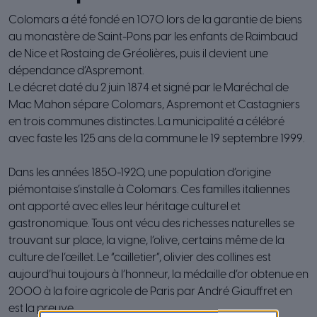
Colomars a été fondé en 1070 lors de la garantie de biens
au monastère de Saint-Pons par les enfants de Raimbaud
de Nice et Rostaing de Gréolières, puis il devient une
dépendance d’Aspremont.
Le décret daté du 2 juin 1874 et signé par le Maréchal de
Mac Mahon sépare Colomars, Aspremont et Castagniers
en trois communes distinctes. La municipalité a célébré
avec faste les 125 ans de la commune le 19 septembre 1999.
Dans les années 1850-1920, une population d’origine
piémontaise s’installe à Colomars. Ces familles italiennes
ont apporté avec elles leur héritage culturel et
gastronomique. Tous ont vécu des richesses naturelles se
trouvant sur place, la vigne, l’olive, certains même de la
culture de l’œillet. Le “cailletier”, olivier des collines est
aujourd’hui toujours à l’honneur, la médaille d’or obtenue en
2000 à la foire agricole de Paris par André Giauffret en
est la preuve.