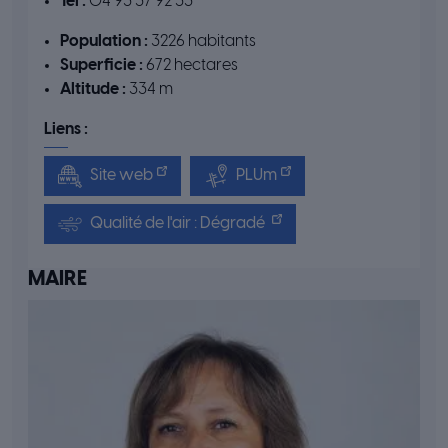
Tél :
04 93 37 92 33
Population :
3226 habitants
Superficie :
672 hectares
Altitude :
334 m
Liens :
Site web
PLUm
Qualité de l'air : Dégradé
MAIRE