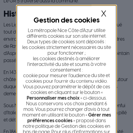
Le GR 5 traverse aussi la commune.
X
Historique
Les Ligures ont été les premiers à habiter ce village, situé
La métropole Nice Côte d’Azur utilise
tout d’abord sur les contreforts du Mont-Cima. Aux
différents cookies sur son site internet.
environs de 1010, un château y fut construit, sur les ordres
Deux types de cookies sont déposés :
de Raymond Rostaing, premier seigneur connu
les cookies strictement nécessaires au site
pour fonctionner ;
d’Aspremont. Des vestiges témoignent encore de ce lointain
les cookies destinés à améliorer
passé.
l’interactivité du site et soumis à votre
consentement :
En 1438, le seigneur Ludovic Marquesan fit édifier un
cookie pour mesurer l’audience du site et
château fortifié sur l’emplacement du village actuel, autour
cookies pour fournir du contenu vidéo.
Vous pouvez paramétrer le dépôt de ces
duquel les Aspremontois construisirent leurs nouvelles
cookies en cliquant sur le bouton «
demeures.
Personnaliser mes choix
» ci-dessous.
Nous conservons vos choix pendant 6
Sous Napoléon 1er, le Comte Gaétan Lascaris s’étant enfui
mois. Vous pourrez changer d’avis à tout
d’Italie, le château fut occupé puis abandonné et enfin pillé
moment en utilisant le bouton «
Gérer mes
et détruit.
préférences cookies
» proposé dans
notre politique de Gestion des cookies en
bas de page. Pour plus d’informations sur
En 1860, les habitants d’Aspremont votèrent à l’unanimité