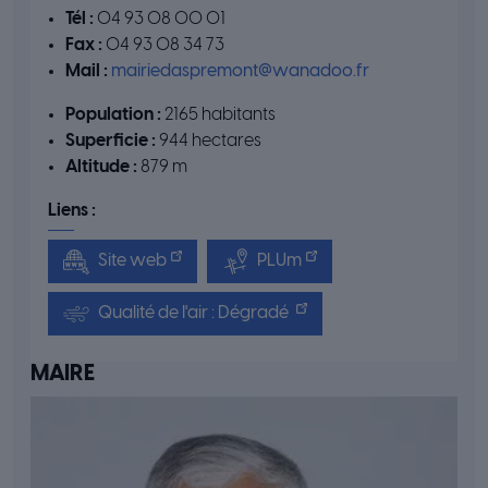
Tél :
04 93 08 00 01
Fax :
04 93 08 34 73
Mail :
mairiedaspremont@wanadoo.fr
Population :
2165 habitants
Superficie :
944 hectares
Altitude :
879 m
Liens :
Site web
PLUm
Qualité de l'air : Dégradé
MAIRE