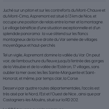
Juché sur un piton et sur les contreforts du Mont-Chauve et
du Mont-Cima, Aspremont est situé à 13 km de Nice, et
occupe une position de relais entre la mer et la montagne.
Le village bénéficie d’une situation exceptionnelle et d’un
splendide panorama : la vue s’étend sur les flancs
montagneux de la rive droite du Var semée de villages
moyenâgeux et haut-perchés
Tel un vigile, Aspremont domine la vallée du Var. On peut
voir, de l’embouchure du fleuve jusqu’à l’entrée des gorges
de la Vésubie et de la vallée de l’Estéron, 17 villages, sans
oublier la mer avec les îles Sainte-Marguerite et Saint-
Honorat, et même, par temps clair, la Corse.
Desservi par quatre routes départementales, l’accès est
très aisé par le Nord, l’Est et l’Ouest de Nice , ainsi que par
Castagniers-les-Moulins, situé sur la RD 202.