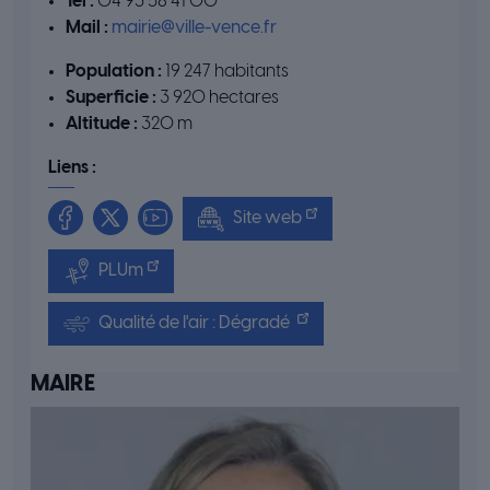
Tél :
04 93 58 41 00
Mail :
mairie@ville-vence.fr
Population :
19 247 habitants
Superficie :
3 920 hectares
Altitude :
320 m
Liens :
Site web
PLUm
Qualité de l'air : Dégradé
MAIRE