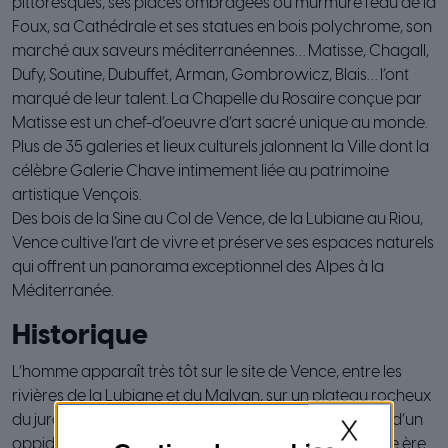
pittoresques, ses places ombragées où murmure l’eau de la
Foux, sa Cathédrale et ses statues en bois polychrome, son
marché aux saveurs méditerranéennes… Matisse, Chagall,
Dufy, Soutine, Dubuffet, Arman, Gombrowicz, Blais… l’ont
marqué de leur talent. La Chapelle du Rosaire conçue par
Matisse est un chef-d’oeuvre d’art sacré unique au monde.
Plus de 35 galeries et lieux culturels jalonnent la Ville dont la
célèbre Galerie Chave intimement liée au patrimoine
artistique Vençois.
Des bois de la Sine au Col de Vence, de la Lubiane au Riou,
Vence cultive l’art de vivre et préserve ses espaces naturels
qui offrent un panorama exceptionnel des Alpes à la
Méditerranée.
Historique
L’homme apparaît très tôt sur le site de Vence, entre les
rivières de la Lubiane et du Malvan, sur un plateau rocheux
du jurassique moyen abrité des Baous. Vence est née d’un
X
oppidum ligure qui daterait de 2 000 ans avant notre ère.