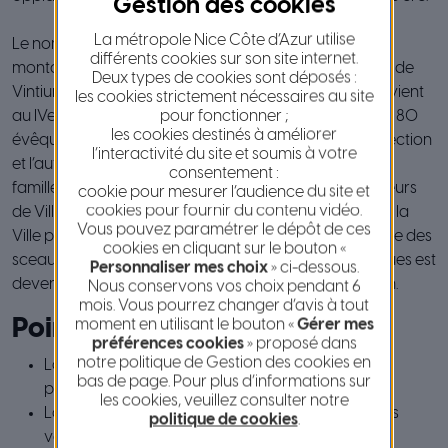
La métropole Nice Côte d’Azur utilise
Le nom de Vence signifie d’ailleurs oppidum sur une
différents cookies sur son site internet.
montagne, en y ajoutant un t, on retrouve le nom latin de
Deux types de cookies sont déposés :
Vintium. Fondée par les Ligures, La civitas Ventium devient
les cookies strictement nécessaires au site
pour fonctionner ;
au IVe siècle une importante ville épiscopale, Siège de 80
les cookies destinés à améliorer
évêques. Jusqu’à la révolution, Vence est sous la protection
l’interactivité du site et soumis à votre
et l’autorité des seigneurs, les Comtes de Provence, la
consentement :
famille de Villeneuve. Le château, demeure des seigneurs
cookie pour mesurer l’audience du site et
cookies pour fournir du contenu vidéo.
de Villeneuve, vendu après la Révolution, sera légué à la
Vous pouvez paramétrer le dépôt de ces
Ville par Emile Hugues, ancien Maire de Vence et garde des
cookies en cliquant sur le bouton «
sceaux. Le Château de Villeneuve – Fondation E. Hugues est
Personnaliser mes choix
» ci-dessous.
devenu un haut lieu de l’art moderne et contemporain.
Nous conservons vos choix pendant 6
mois. Vous pourrez changer d’avis à tout
Points d’intérêts
moment en utilisant le bouton «
Gérer mes
préférences cookies
» proposé dans
notre politique de Gestion des cookies en
La Cité Historique, ses remparts, rues et venelles
bas de page. Pour plus d’informations sur
pittoresques
les cookies, veuillez consulter notre
La Cathédrale de Notre Dame de la Nativité et ses
politique de cookies
.
vestiges classés Monuments Historiques