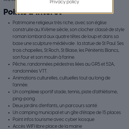
Privacy policy
Points d’intérêt
Patrimoine religieux très riche, avec son église
construite au XVème siècle, son clocher classé de style
roman lombard aux quatre têtes de loup et dans sa
base une sculpture médiévale : la statue de St Paul. Ses
trois chapelles, St Roch, St Blaise, les Pénitents Blancs,
son four et son moulin à farine.
Pêche, randonnées pédestres liées au GR5 et 52A,
randonnées VTT.
Animations culturelles, cultuelles tout au long de
l’année.
Un complexe sportif stade, tennis, piste d’athlétisme,
ping-pong.
Deux jardins d’enfants, un parcours santé.
Un camping municipal et un gîte d’étape de 15 places
Point infos tourisme avec cyber kiosque
Accès WIFI libre place de la mairie