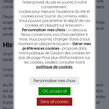
village blotti dans un méandre de la rivière au terme d’une
l’interactivité du site et soumis à votre
consentement :
corniche pittoresque taillée dans schistes rouges permiens.
cookie pour mesurer l’audience du site et
cookies pour fournir du contenu vidéo.
Des pertusés, des lavoirs, des fontaines, des linteaux
Vous pouvez paramétrer le dépôt de ces
sculptés sur les portes des maisons, Saint Sauveur sur Tinée
cookies en cliquant sur le bouton «
se découvre en musardant le long de ses ruelles étroites et
Personnaliser mes choix
» ci-dessous.
pavées.
Nous conservons vos choix pendant 6
mois. Vous pourrez changer d’avis à tout
moment en utilisant le bouton «
Gérer mes
Historique
préférences cookies
» proposé dans
notre politique de Gestion des cookies en
Un prieuré fondé ver le VIème siècle par des moines
bas de page. Pour plus d’informations sur
bénédictins serait à l’origine du village.
les cookies, veuillez consulter notre
politique de cookies
.
La paroisse est mentionnée au XIIème siècle dans le
cartulaire de la cathédrale de Nice.
Personnaliser mes choix
Au XIVème siècle, Pierre Balb, seigneur de St Sauveur perd
ses droits et le comte de Savoie s’empare du pays de Nice.
OK, accept all
En 1860, St Sauveur est rattachée à la France et de grandes
Deny all cookies
transformations arrivent liées au rétablissement du chef
lieu canton.