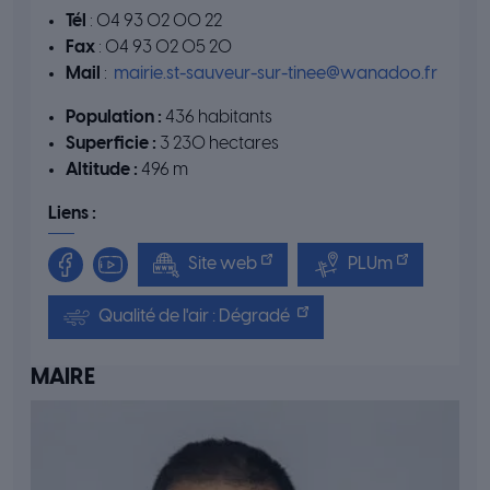
Tél
: 04 93 02 00 22
Fax
: 04 93 02 05 20
Mail
:
mairie.st-sauveur-sur-tinee@wanadoo.fr
Population :
436 habitants
Superficie :
3 230 hectares
Altitude :
496 m
Liens :
Site web
PLUm
Qualité de l'air : Dégradé
MAIRE