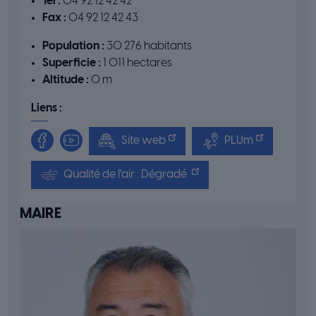
Tél :
04 92 12 42 42
Fax :
04 92 12 42 43
Population :
30 276 habitants
Superficie :
1 011 hectares
Altitude :
0 m
Liens :
Site web
PLUm
Qualité de l'air : Dégradé
MAIRE