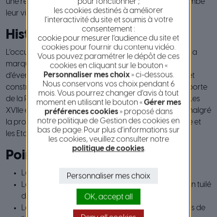
pour fonctionner ;
une relation particulière avec la montagne qui surplombe
les cookies destinés à améliorer
leur village : le Baou.
l’interactivité du site et soumis à votre
consentement :
Historique
cookie pour mesurer l’audience du site et
cookies pour fournir du contenu vidéo.
L’occupation des Ligures, des Celtes puis des Romains a
Vous pouvez paramétrer le dépôt de ces
marqué l’histoire de Saint-Jeannet. Pour se protéger
cookies en cliquant sur le bouton «
Personnaliser mes choix
» ci-dessous.
d’éventuelles attaques, au XIVe siècle, la ville se mure et
Nous conservons vos choix pendant 6
construit quatre portes pour entrer dans le village, la porte
mois. Vous pourrez changer d’avis à tout
de la Poudrière et celle de Sur-le-Four existe toujours. Les
moment en utilisant le bouton «
Gérer mes
XVIIe et XVIIIe siècles sont une période très prospère malgré
préférences cookies
» proposé dans
notre politique de Gestion des cookies en
la proximité du Var qui était la frontière entre la France et
bas de page. Pour plus d’informations sur
les Etats du Duc de Savoie.
les cookies, veuillez consulter notre
politique de cookies
.
Points d’intérêt
Le village médiéval datant du XVIIè siècle
Personnaliser mes choix
Le vignoble de la famille Rasse livrant le fameux vin tuilé
de Saint-Jeannet
OK, accept all
Le baou haut de ses 806 mètres, véritable paradis de