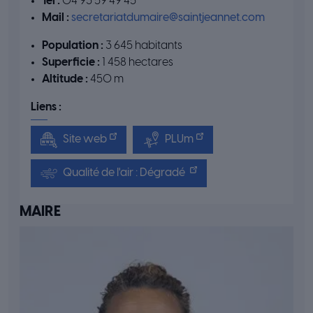
Tél :
04 93 59 49 45
Mail :
secretariatdumaire@saintjeannet.com
Population :
3 645 habitants
Superficie :
1 458 hectares
Altitude :
450 m
Liens :
Site web
PLUm
Qualité de l'air : Dégradé
MAIRE