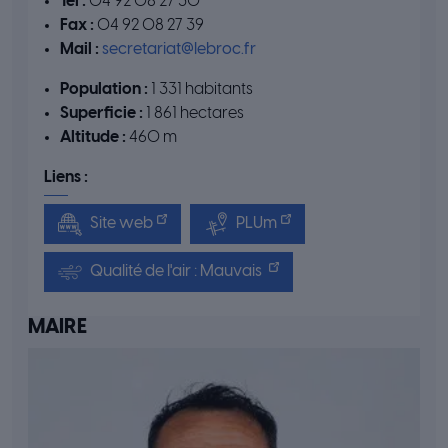
Tél :
04 92 08 27 30
Fax :
04 92 08 27 39
Mail :
secretariat@lebroc.fr
Population :
1 331 habitants
Superficie :
1 861 hectares
Altitude :
460 m
Liens :
Site web
PLUm
Qualité de l'air : Mauvais
MAIRE