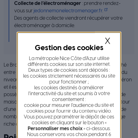
Collecte de l’électroménager
: prendre rendez-
vous sur
jedonnemonelectromenager.fr.
Des agents de collecte viendront récupérer votre
électroménager à domicile.
X
La métropole Nice Côte d’Azur utilise
différents cookies sur son site internet.
Le Broc est un petit village du Moyen Pays Niçois perché
Deux types de cookies sont déposés :
entre mer et montagne. Situé à 460 mètres au dessus du
les cookies strictement nécessaires au site
niveau de la mer, il domine les vallées du Var et de l’Estéron
pour fonctionner ;
et il est surplombé par la montagne du Chiers. Le Broc
les cookies destinés à améliorer
l’interactivité du site et soumis à votre
possède quelques charmantes petites rues, bordées de
consentement :
maisons anciennes en pierres qui sont regroupées autour
cookie pour mesurer l’audience du site et
d’une pittoresque place à arcades. On y trouve aussi de
cookies pour fournir du contenu vidéo.
nombreux vestiges du passé, qui font du Broc un village
Vous pouvez paramétrer le dépôt de ces
cookies en cliquant sur le bouton «
riche en culture et en patrimoine.
Personnaliser mes choix
» ci-dessous.
Nous conservons vos choix pendant 6