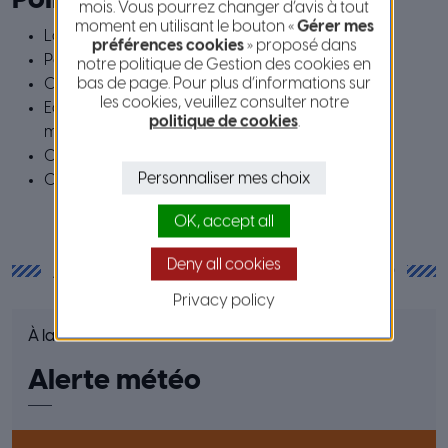
Points d’intérêt
mois. Vous pourrez changer d’avis à tout
moment en utilisant le bouton «
Gérer mes
Lavoir de la Font Muraou
préférences cookies
» proposé dans
Paroisse de Dos Fraires
notre politique de Gestion des cookies en
bas de page. Pour plus d’informations sur
Château du Broc
les cookies, veuillez consulter notre
Eglise Sainte-Marie-Madeleine et son inscription
politique de cookies
.
médiévale
Chapelle Saint Antoine
Personnaliser mes choix
Chapelle Saint Sébastien
OK, accept all
Actualités de la commune
Deny all cookies
Privacy policy
À la une
Alerte météo