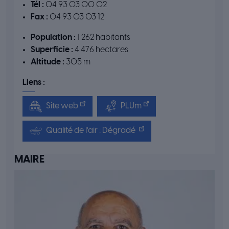
Tél :
04 93 03 00 02
Fax :
04 93 03 03 12
Population :
1 262 habitants
Superficie :
4 476 hectares
Altitude :
305 m
Liens :
Site web
PLUm
Qualité de l'air : Dégradé
MAIRE