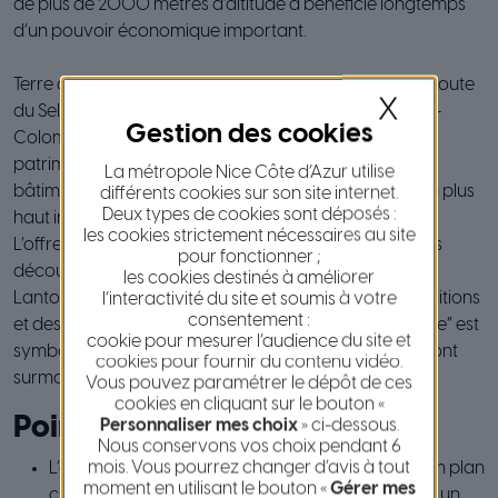
de plus de 2000 mètres d’altitude a bénéficié longtemps
d’un pouvoir économique important.
Terre d’agriculteurs et d’éleveurs, étape majeur de la Route
X
du Sel, le village, ses hameaux Loda, Pélasque et Saint-
Colomban et ses différents quartiers sont riches d’un
patrimoine architectural qui s’exprime par de beaux
La métropole Nice Côte d’Azur utilise
bâtiments religieux et des témoignages historiques du plus
différents cookies sur son site internet.
Deux types de cookies sont déposés :
haut intérêt.
les cookies strictement nécessaires au site
L’offre culturelle, sportive et festive incite à de multiples
pour fonctionner ;
découvertes.
les cookies destinés à améliorer
Lantosque est aussi un ambassadeur attentif des traditions
l’interactivité du site et soumis à votre
consentement :
et des saveurs de son terroir. Sa devise, “Cantar se libre” est
cookie pour mesurer l’audience du site et
symbolisée par son emblème : un passereau sur un pont
cookies pour fournir du contenu vidéo.
surmontée d’une rose.
Vous pouvez paramétrer le dépôt de ces
cookies en cliquant sur le bouton «
Points d’intérêt
Personnaliser mes choix
» ci-dessous.
Nous conservons vos choix pendant 6
mois. Vous pourrez changer d’avis à tout
L’église Saint-Pons domine le village et présente un plan
moment en utilisant le bouton «
Gérer mes
cruciforme unique en Vésubie. On peut y admirer un