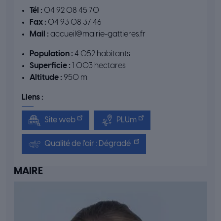
Tél :
04 92 08 45 70
Fax :
04 93 08 37 46
Mail :
accueil@mairie-gattieres.fr
Population :
4 052 habitants
Superficie :
1 003 hectares
Altitude :
950 m
Liens :
Site web
PLUm
Qualité de l'air : Dégradé
MAIRE