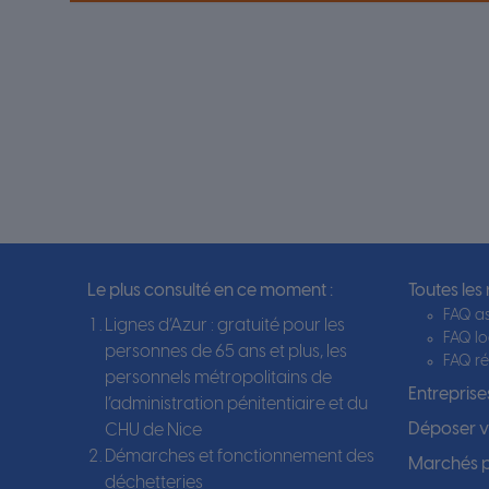
Le plus consulté en ce moment :
Toutes les
FAQ as
Lignes d’Azur : gratuité pour les
FAQ l
personnes de 65 ans et plus, les
FAQ ré
personnels métropolitains de
Entreprises
l’administration pénitentiaire et du
Déposer vo
CHU de Nice
Démarches et fonctionnement des
Marchés p
déchetteries