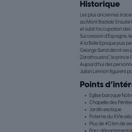
Historique
Les plus anciennes trace
au Mont Bastide. Ensuite l
et subit l’occupation de
Succession d’Espagne, les
A la Belle Epoque puis pe
George Sand décrit ses p
Zarathoustra”, le prince 
Aujourd’hui des personna
Julian Lennon figurent pa
Points d’intér
Eglise baroque Notre
Chapelle des Péniten
Jardin exotique
Poterne du XVIe sièc
Plus de 40 km de se
Parc départemental 