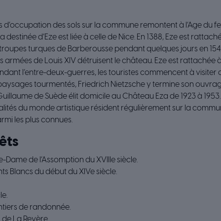
s d’occupation des sols sur la commune remontent à l’Age du fer
a destinée d’Eze est liée à celle de Nice. En 1388, Eze est rattac
s troupes turques de Barberousse pendant quelques jours en 154
 armées de Louis XIV détruisent le château. Eze est rattachée à
ndant l’entre-deux-guerres, les touristes commencent à visiter o
aysages tourmentés, Friedrich Nietzsche y termine son ouvrage 
Guillaume de Suède élit domicile au Château Eza de 1923 à 1953.
lités du monde artistique résident régulièrement sur la commu
rmi les plus connues.
êts
-Dame de l’Assomption du XVIIIe siècle.
ts Blancs du début du XIVe siècle.
le.
ntiers de randonnée.
de La Revère.