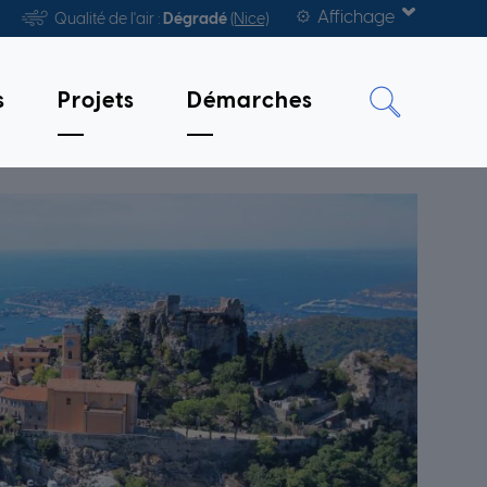
Affichage
Qualité de l'air :
Dégradé
(Nice)
s
Projets
Démarches