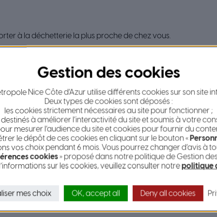
ter à la déchetterie la plus proche de chez vous.
rendre rendez-vous sur
jedonnemonelectromenager.fr.
récupérer votre électroménager à domicile.
ropole Nice Côte d’Azur utilise différents cookies sur son site in
Deux types de cookies sont déposés :
co, la commune d’Eze s’étend sur trois corniches avec un déniv
les cookies strictement nécessaires au site pour fonctionner ;
 destinés à améliorer l’interactivité du site et soumis à votre co
 plage ombragée d’une pinède maritime abrite de nombreux sen
our mesurer l’audience du site et cookies pour fournir du conte
ue.
er le dépôt de ces cookies en cliquant sur le bouton «
Personn
 sont bordées d’anciennes maisons seigneuriales occupées par de
s vos choix pendant 6 mois. Vous pourrez changer d’avis à tou
es.
érences cookies
» proposé dans notre politique de Gestion de
’informations sur les cookies, veuillez consulter notre
politique
e, aménagé dans les ruines d’une forteresse médiévale au sommet
du massif de l’Esterel. L’hiver, par temps clair, on distingue l
un espace vierge entre mer et montagne. De ce maquis médite
liser mes choix
OK, accept all
Deny all cookies
Pr
° avec, l’hiver, le Mercantour enneigé, l’Italie et Saint-Tropez.