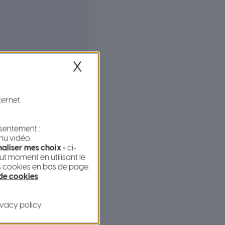
X
ternet.
nsentement :
nu vidéo.
’un nouvel enfant dans la
aliser mes choix
» ci-
t moment en utilisant le
s cookies en bas de page.
 de cookies
.
ivacy policy