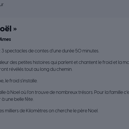
ur
oël »
d’Ames
 : 3 spectacles de contes d’une durée 50 minutes.
eur des petites histoires qui parlent et chantent le froid et la m
ront révélés tout au long du chemin.
le froid s’installe.
e à Noel où l’on trouve de nombreux trésors. Pour la famille c’e
à une belle fête.
s milliers de Kilomètres on cherche le père Noel.