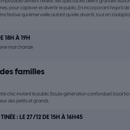
mpossible devient réalité. Ses spectacles allient grandes illusio
s, pour captiver et divertir le public, En incorporant l’esprit 
e festive qui émerveille autant qu’elle divertit, tout en s’adapt
DE 18H À 19H
lerie marchande
des familles
ette chic invitent le public (toute génération confondue) à partic
eur des petits et grands.
TINÉE : LE 27/12 DE 15H À 16H45