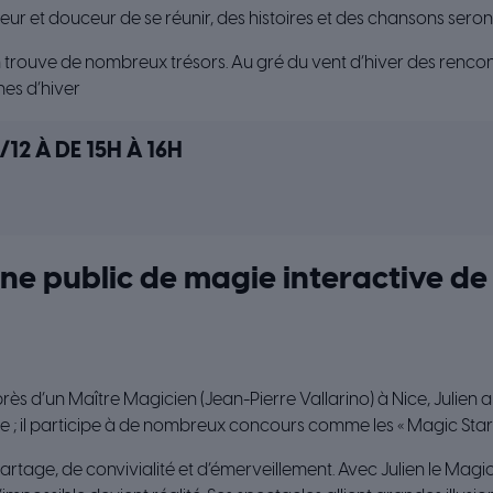
ur et douceur de se réunir, des histoires et des chansons seront 
n trouve de nombreux trésors. Au gré du vent d’hiver des rencon
es d’hiver
/12 À DE 15H À 16H
ne public de magie interactive de 
s d’un Maître Magicien (Jean-Pierre Vallarino) à Nice, Julien ap
ne ; il participe à de nombreux concours comme les « Magic Sta
rtage, de convivialité et d’émerveillement. Avec Julien le Magi