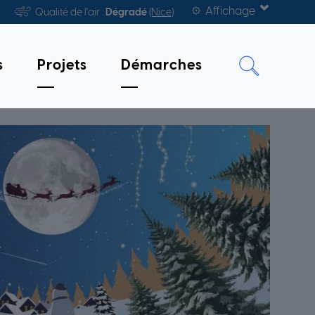
Affichage
Qualité de l'air :
Dégradé
(Nice)
s
Projets
Démarches
 2 JANVIER 2026