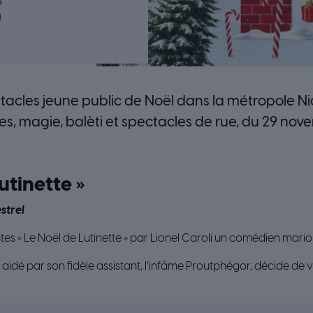
5
)
acles jeune public de Noël dans la métropole Nic
es, magie, balèti et spectacles de rue, du 29 no
utinette »
strel
s « Le Noël de Lutinette » par Lionel Caroli un comédien marion
aidé par son fidèle assistant, l’infâme Proutphégor, décide de 