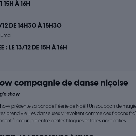
1 15H À 16H
/12 DE 14H30 À 15H30
Bàuma
 : LE 13/12 DE 15H À 16H
ow compagnie de danse niçoise
g’n show
ow présente sa parade Féérie de Noël ! Un soupçon de magie 
fêtes prend vie. Les danseuses virevoltent comme des flocons fr
onnent à cœur joie entre petites blagues et folles acrobaties.