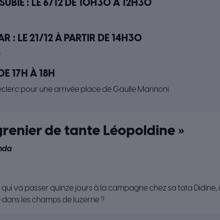
UBIE : LE 6/12 DE 10H30 À 12H30
R : LE 21/12 À PARTIR DE 14H30
e
 DE 17H À 18H
clerc pour une arrivée place de Gaulle Marinoni
 grenier de tante Léopoldine »
nda
n qui va passer quinze jours à la campagne chez sa tata Didine, 
dans les champs de luzerne ?