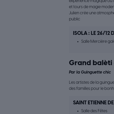
expérience magique où l’i
et tours de magie moderne
Julien crée une atmosphèr
public
ISOLA : LE 26/12 
Salle Mercière ga
Grand balèti 
Par la Guinguette chic
Les artistes de la guingu
des familles pour le bonh
SAINT ETIENNE DE 
Salle des Fêtes