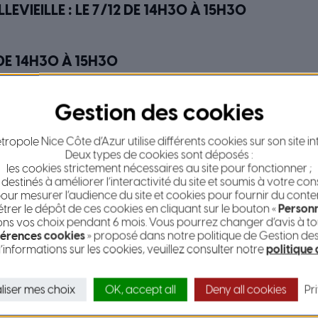
EVIEILLE : LE 7/12 DE 14H30 À 15H30
 DE 14H30 À 15H30
deau »
ropole Nice Côte d’Azur utilise différents cookies sur son site in
Deux types de cookies sont déposés :
les cookies strictement nécessaires au site pour fonctionner ;
nda
 destinés à améliorer l’interactivité du site et soumis à votre co
our mesurer l’audience du site et cookies pour fournir du conte
dre sur la fratrie et le bouleversement que provoque l’arrivée d
er le dépôt de ces cookies en cliquant sur le bouton «
Personn
s vos choix pendant 6 mois. Vous pourrez changer d’avis à tou
érences cookies
» proposé dans notre politique de Gestion de
’informations sur les cookies, veuillez consulter notre
politique
0/12 DE 15H À 16H
 FUAN DANTA
liser mes choix
OK, accept all
Deny all cookies
Pr
2 DE 16H À 17H