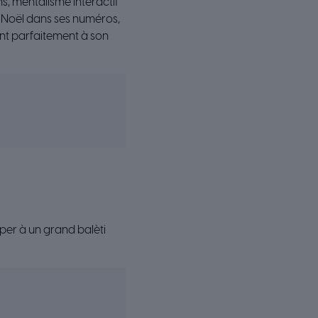
ns, mentalisme interactif
de Noël dans ses numéros,
ant parfaitement à son
iper à un grand balèti