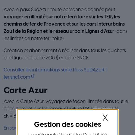
Avec le pass SudAzur toute personne abonnée peut
voyager en illimité sur notre territoire sur les TER, les
chemins de fer de Provence et sur les cars interurbains
Zou ! de la Région et le réseau urbain Lignes d’Azur
(dans
les limites de notre territoire).
Création et abonnement à réaliser dans tous les guichets
billettiques (espace
ZOU
!
) en gare SNCF.
Consulter les informations sur le Pass SUDAZUR |
ter.sncf.com
Carte Azur
Avec la Carte Azur, voyagez de façon illimitée dans tout le
département, sur les réseaux LIGNES D’AZUR, ZOU ! 06,
ENVIBUS, PALM BUS, ZEST et AUTOBUS DE MONACO* !
X
En savoir plus sur le site Lignes d’Azur
La métropole Nice Côte d’Azur utilise