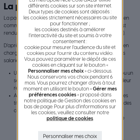
La participation employeur
différents cookies sur son site internet.
Deux types de cookies sont déposés :
les cookies strictement nécessaires au site
La participation de l’employeur aux frais de transport en
pour fonctionner ;
commun et aux services publics de location de vélo est
les cookies destinés à améliorer
rendue obligatoire par le code du travail (Art. L. 3261-2).
l’interactivité du site et soumis à votre
consentement :
D’après le Code du Travail, pour bénéficier de la prise en
cookie pour mesurer l’audience du site et
charge des frais de transport par leurs employeurs, les
cookies pour fournir du contenu vidéo.
Vous pouvez paramétrer le dépôt de ces
salariés doivent remplir les deux conditions suivantes :
cookies en cliquant sur le bouton «
Personnaliser mes choix
» ci-dessous.
Utiliser des transports en commun Lignes d’Azur ou un
Nous conservons vos choix pendant 6
service public de locations de vélos pour aller de leur
mois. Vous pourrez changer d’avis à tout
résidence habituelle à leur lieu de travail ;
moment en utilisant le bouton «
Gérer mes
préférences cookies
» proposé dans
Acheter, pour payer ces transports ou services, des
notre politique de Gestion des cookies en
titres d’abonnement figurant dans l’une ou l’autre des
bas de page. Pour plus d’informations sur
catégories mentionnées ci-dessous :
les cookies, veuillez consulter notre
Les abonnements multimodaux à nombre de
politique de cookies
.
voyages illimité ainsi que les abonnements
annuels, mensuels, hebdomadaires ou à
Personnaliser mes choix