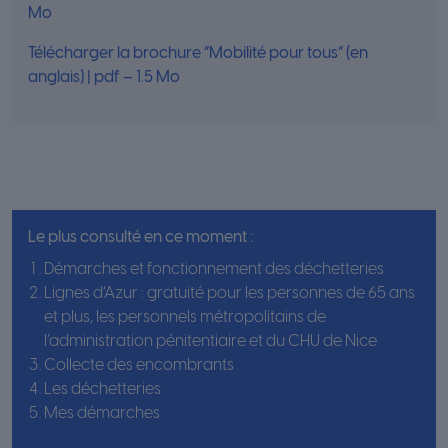
Mo
Télécharger la brochure “Mobilité pour tous” (en
anglais) | pdf – 1.5 Mo
Le plus consulté en ce moment :
Démarches et fonctionnement des déchetteries
Lignes d’Azur : gratuité pour les personnes de 65 ans
et plus, les personnels métropolitains de
l’administration pénitentiaire et du CHU de Nice
Collecte des encombrants
Les déchetteries
Mes démarches