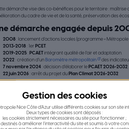
te démarche vise des co-bénéfices pour le territoire : maîtrise
lioration du cadre de vie et de la santé, préservation des éco
ne démarche engagée depuis 20
2008
: lancement d’actions locales (programme « Métropole v
2013-2018
: 1er
PCET
.
2019-2025
:
PCAET
intégrant qualité de l’air et adaptation.
2022
: création d’un
Baromètre métropolitain
des indicateur
7 novembre 2024
: décision d’élaborer le
PCAET 2026-2032
.
22 juin 2026
: arrêt du projet du
Plan Climat 2026-2032
2007-2013
2013-2018
2
→
→
ropole Nice Côte d’Azur utilise différents cookies sur son site in
Deux types de cookies sont déposés :
Plan Local Énergie et
Plan Climat Énergie
Plan Cl
les cookies strictement nécessaires au site pour fonctionner ;
Environnement
Territorial
 destinés à améliorer l’interactivité du site et soumis à votre co