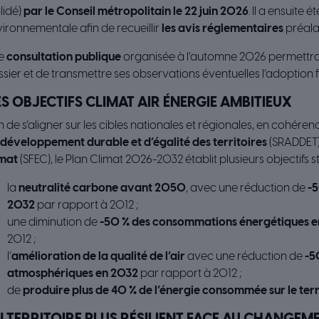
lidé)
par le Conseil métropolitain le 22 juin 2026
. Il a ensuite é
ironnementale afin de recueillir
les avis réglementaires
préala
e
consultation publique
organisée à l’automne 2026 permettr
sier et de transmettre ses observations éventuelles l’adoption f
S OBJECTIFS CLIMAT AIR ÉNERGIE AMBITIEUX
n de s’aligner sur les cibles nationales et régionales, en cohére
 développement durable et d’égalité des territoires
(SRADDET)
imat
(SFEC), le Plan Climat 2026-2032 établit plusieurs objectifs str
la
neutralité carbone avant 2050
, avec une réduction de
-5
2032
par rapport à 2012 ;
une diminution de
-50 % des consommations énergétiques 
2012 ;
l’
amélioration de la qualité de l’air
avec une réduction de
-5
atmosphériques en 2032
par rapport à 2012 ;
de
produire plus de 40 % de l’énergie consommée sur le ter