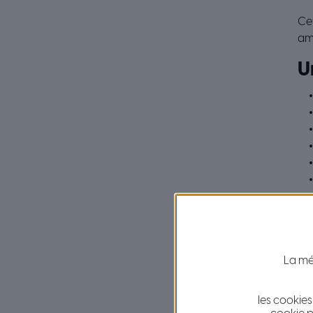
Cet
amé
U
La mét
les cookies