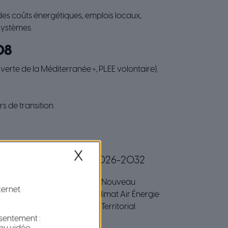
 des coûts énergétiques, emplois locaux,
systèmes.
08
erte de la Méditerranée », PLEE volontaire).
s de transition.
X
019-2025
2026-2032
→
Nouveau
ternet.
Plan Climat Air Énergie
imat Air Énergie
Territorial
Territorial
nsentement :