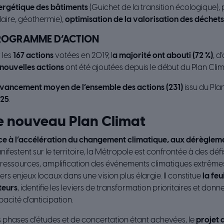
ergétique des bâtiments
(Guichet de la transition écologique), 
laire, géothermie),
optimisation de la valorisation des déchets
ROGRAMME D’ACTION
 les
167 actions
votées en 2019, l
a majorité ont abouti (72 %)
, d
 nouvelles actions
ont été ajoutées depuis le début du Plan Cli
avancement moyen de l’ensemble des actions (231)
issu du Pl
25
.
e nouveau Plan Climat
ce à l’accélération du changement climatique, aux dérègleme
ifestent sur le territoire, la Métropole est confrontée à des défi
 ressources, amplification des événements climatiques extrêmes
ers enjeux locaux dans une vision plus élargie. Il constitue
la feu
teurs
, identifie les leviers de transformation prioritaires et don
acité d’anticipation.
 phases d’études et de concertation étant achevées, le
projet 