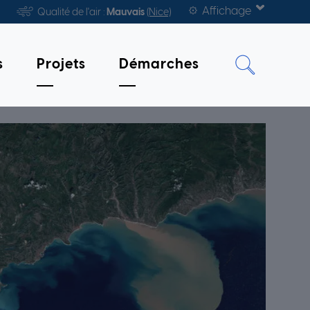
Affichage
Qualité de l'air :
Mauvais
(Nice)
s
Projets
Démarches