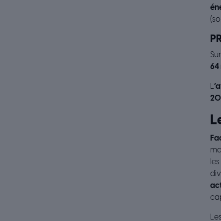
én
(so
P
Sur
64
L
’
20
L
Fa
man
les
div
ac
cap
Les