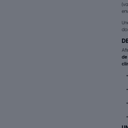
(va
env
Un
dos
DE
Afi
de
cl