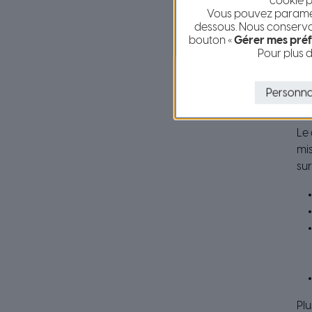
cookie p
Vous pouvez paramétr
dessous. Nous conservon
B
bouton «
Gérer mes préf
Pour plus d
IN
Ad
Personna
Cl
Le 
mis
sur
Plu