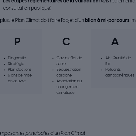
Les étapes réglementaires de la validation
(Avis règlementa
consultation publique)
plus, le Plan Climat doit faire l’objet d’un
bilan à mi-parcours,
mi
P
C
A
Diagnostic
Gaz à effet de
Air : Qualité de
Stratégie
serre
l’air
Plan d’actions
Séquestration
Polluants
6 ans de mise
carbone
atmosphériques
en œuvre
Adaptation au
changement
climatique
mposantes principales d’un Plan Climat