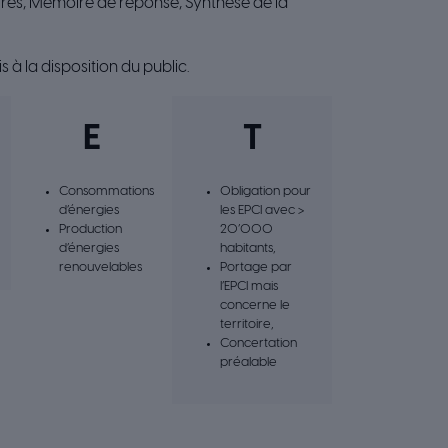
ires, Mémoire de réponse, Synthèse de la
s à la disposition du public.
E
T
Consommations
Obligation pour
d’énergies
les EPCI avec >
Production
20’000
d’énergies
habitants,
renouvelables
Portage par
l’EPCI mais
concerne le
territoire,
Concertation
préalable