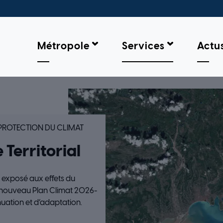
Métropole
Services
Actu
AT AIR ÉNERGIE TERRITORIAL
PROTECTION DU CLIMAT
 Territorial
, exposé aux effets du
 nouveau Plan Climat 2026-
nuation et d’adaptation.