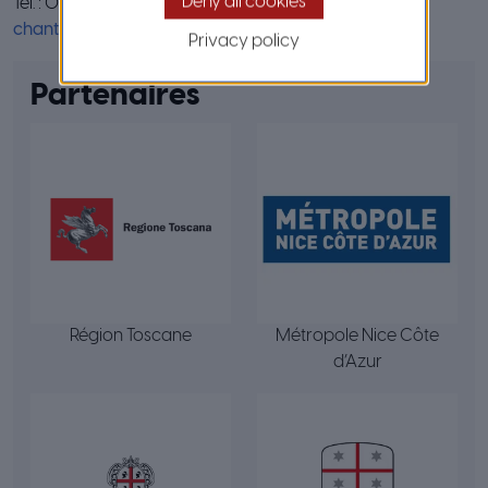
Deny all cookies
Tél. : 04 89 98 10 33
chantal.toso@nicecotedazur.org
Privacy policy
Partenaires
Région Toscane
Métropole Nice Côte
d’Azur