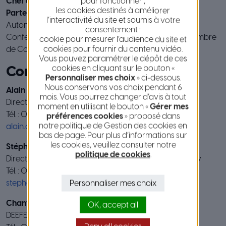
Chef de file :
Région Toscane
pour fonctionner ;
les cookies destinés à améliorer
Partenaires :
Métropole Nice Côte d’Azur, Région
l’interactivité du site et soumis à votre
Autonome de la Sardaigne, Région Ligurie, CAT
consentement :
Confesercenti Pisa, Fondation Système Toscane, Chambre
cookie pour mesurer l’audience du site et
cookies pour fournir du contenu vidéo.
de Commerce et d’Industrie Régionale PACA
Vous pouvez paramétrer le dépôt de ces
cookies en cliquant sur le bouton «
Contacts
Personnaliser mes choix
» ci-dessous.
Nous conservons vos choix pendant 6
Alain CHATEAU
mois. Vous pourrez changer d’avis à tout
Direction de l’innovation et de la Ville intelligente
moment en utilisant le bouton «
Gérer mes
Tél. : 04 89 98 12 38
préférences cookies
» proposé dans
notre politique de Gestion des cookies en
alain.chateau@nicecotedazur.org
bas de page. Pour plus d’informations sur
les cookies, veuillez consulter notre
Stéphane ROUX
politique de cookies
.
Direction des Systèmes Numériques et de la Smart City
Tél. : 04 97 13 36 10
stephane.roux@nicecotedazur.org
Personnaliser mes choix
Chantal TOSO
OK, accept all
DEEFE – Service Coopération Transfrontalière