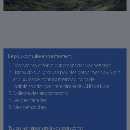
Le plus consulté en ce moment :
Démarches et fonctionnement des déchetteries
Lignes d’Azur : gratuité pour les personnes de 65 ans
et plus, les personnels métropolitains de
l’administration pénitentiaire et du CHU de Nice
Collecte des encombrants
Les déchetteries
Mes démarches
Toutes les réponses à vos questions :